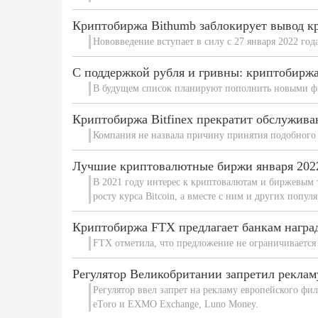
Криптобиржа Bithumb заблокирует вывод к
Нововведение вступает в силу с 27 января 2022 год
С поддержкой рубля и гривны: криптобиржа
В будущем список планируют пополнить новыми ф
Криптобиржа Bitfinex прекратит обслужива
Компания не назвала причину принятия подобного
Лучшие криптовалютные биржи января 202
В 2021 году интерес к криптовалютам и биржевым 
росту курса Bitcoin, а вместе с ним и других попу
Криптобиржа FTX предлагает банкам наград
FTX отметила, что предложение не ограничивается 
Регулятор Великобритании запретил рекла
Регулятор ввел запрет на рекламу европейского фи
eToro и EXMO Exchange, Luno Money.