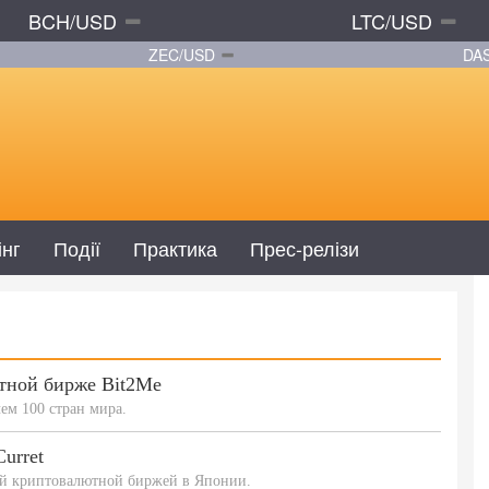
BCH/USD
LTC/USD
ZEC/USD
DA
інг
Події
Практика
Прес-релізи
тной бирже Bit2Me
чем 100 стран мира.
urret
щей криптовалютной биржей в Японии.