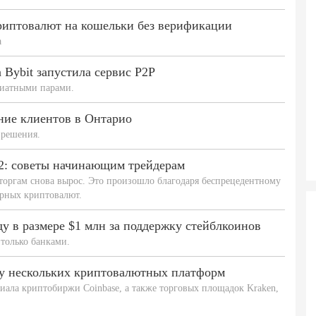
риптовалют на кошельки без верификации
а
 Bybit запустила сервис P2P
иатными парами.
ние клиентов в Онтарио
 решения.
2: советы начинающим трейдерам
торгам снова вырос. Это произошло благодаря беспрецедентному
лярных криптовалют.
у в размере $1 млн за поддержку стейблкоинов
только банками.
му нескольких криптовалютных платформ
лиала криптобиржи Coinbase, а также торговых площадок Kraken,