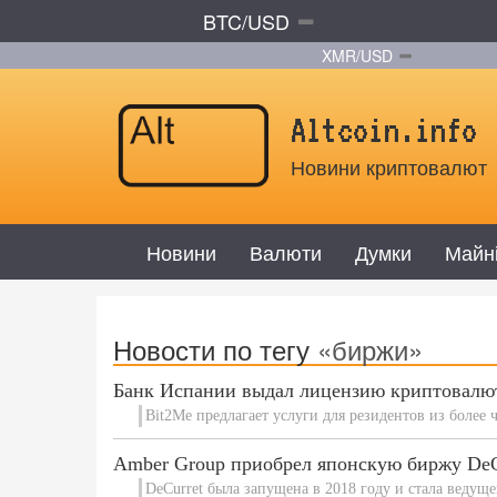
BTC/USD
XMR/USD
Altcoin.info
Новини криптовалют
Новини
Валюти
Думки
Майн
Новости по тегу
«биржи»
Банк Испании выдал лицензию криптовалю
Bit2Me предлагает услуги для резидентов из более 
Amber Group приобрел японскую биржу DeC
DeCurret была запущена в 2018 году и стала веду