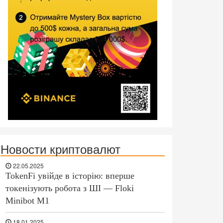
Новости криптовалют
22.05.2025
TokenFi увійде в історію: вперше
токенізують робота з ШІ — Floki
Minibot M1
18.01.2025