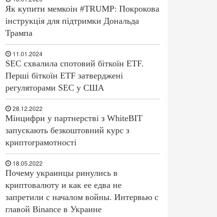
Як купити мемкоін #TRUMP: Покрокова
інструкція для підтримки Дональда
Трампа
11.01.2024
SEC схвалила спотовий біткоїн ETF.
Перші біткоїн ETF затверджені
регуляторами SEC у США
28.12.2022
Мінцифри у партнерстві з WhiteBIT
запускають безкоштовний курс з
криптограмотності
18.05.2022
Почему украинцы ринулись в
криптовалюту и как ее едва не
запретили с началом войны. Интервью с
главой Binance в Украине