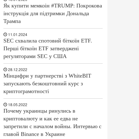
Як купити мемкоін #TRUMP: Покрокова
інструкція для підтримки Дональда
Трампа
11.01.2024
SEC схвалила спотовий біткоїн ETF.
Перші біткоїн ETF затверджені
регуляторами SEC у США
28.12.2022
Мінцифри у партнерстві з WhiteBIT
запускають безкоштовний курс з
криптограмотності
18.05.2022
Почему украинцы ринулись в
криптовалюту и как ее едва не
запретили с началом войны. Интервью с
главой Binance в Украине