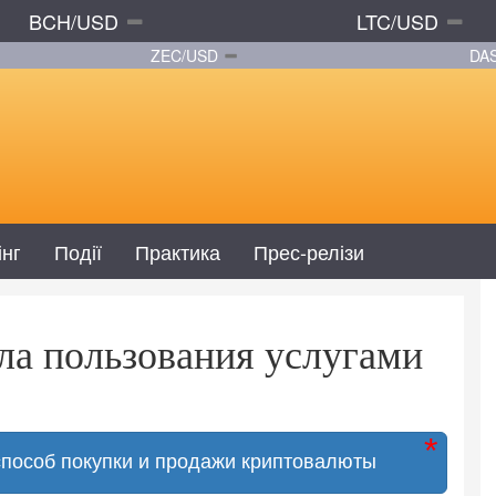
BCH/USD
LTC/USD
ZEC/USD
DA
інг
Події
Практика
Прес-релізи
ила пользования услугами
способ покупки и продажи криптовалюты