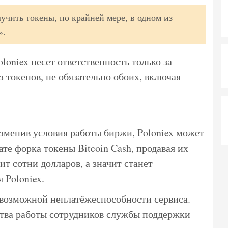
учить токены, по крайней мере, в одном из
».
oloniex несет ответственность только за
 токенов, не обязательно обоих, включая
изменив условия работы биржи, Poloniex может
ате форка токены Bitcoin Cash, продавая их
ит сотни долларов, а значит станет
 Poloniex.
о возможной неплатёжеспособности сервиса.
тва работы сотрудников службы поддержки