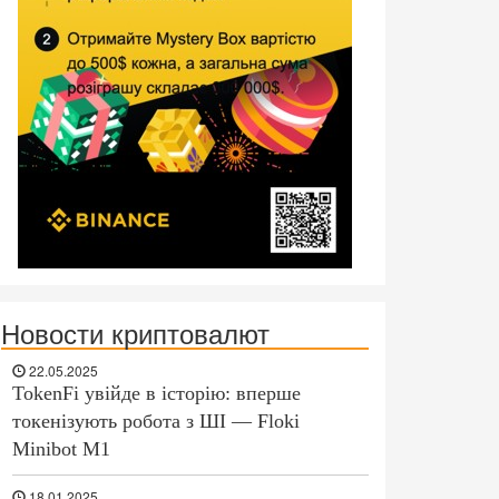
Новости криптовалют
22.05.2025
TokenFi увійде в історію: вперше
токенізують робота з ШІ — Floki
Minibot M1
18.01.2025