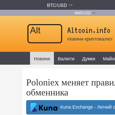
BTC/USD
XMR/USD
Altcoin.info
Новини криптовалют
Новини
Валюти
Думки
Майн
Poloniex меняет прав
обменника
Kuna Exchange - Легкий 