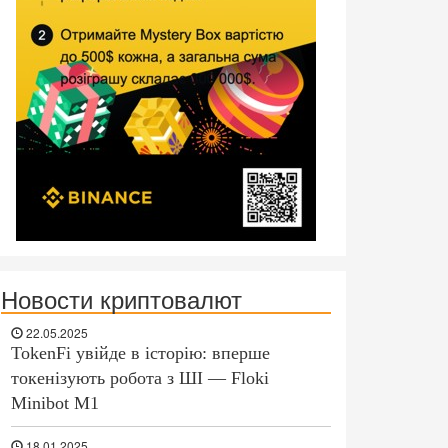
Новости криптовалют
22.05.2025
TokenFi увійде в історію: вперше
токенізують робота з ШІ — Floki
Minibot M1
18.01.2025