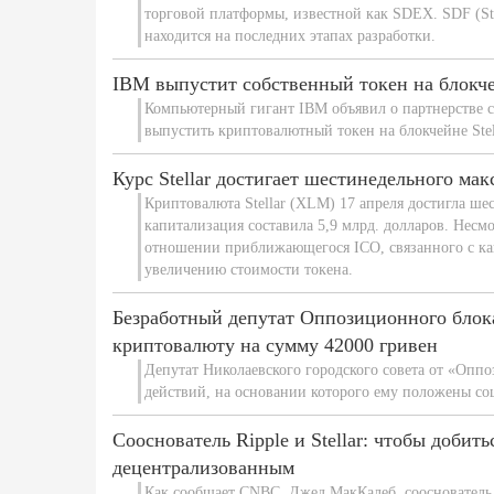
торговой платформы, известной как SDEX. SDF (Stel
находится на последних этапах разработки.
IBM выпустит собственный токен на блокчей
Компьютерный гигант IBM объявил о партнерстве с 
выпустить криптовалютный токен на блокчейне Stel
Курс Stellar достигает шестинедельного ма
Криптовалюта Stellar (XLM) 17 апреля достигла ше
капитализация составила 5,9 млрд. долларов. Несмо
отношении приближающегося ICO, связанного с канн
увеличению стоимости токена.
Безработный депутат Оппозиционного блок
криптовалюту на сумму 42000 гривен
Депутат Николаевского городского совета от «Оппо
действий, на основании которого ему положены со
Сооснователь Ripple и Stellar: чтобы добит
децентрализованным
Как сообщает CNBC, Джед МакКалеб, сооснователь R