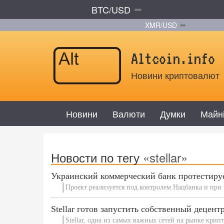
BTC/USD
XMR/USD
Altcoin.info
Новини криптовалют
Новини
Валюти
Думки
Майн
Новости по тегу
«stellar»
Украинский коммерческий банк протестируе
Проект реализуется под контролем Нацбанка и пр
Stellar готов запустить собственный деце
Stellar, одна из самых важных сетей на рынке крип