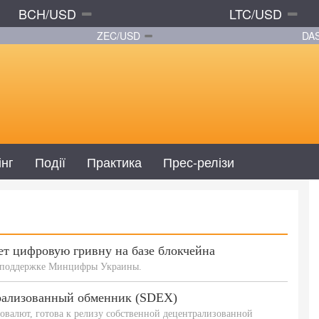
BCH/USD
LTC/USD
ZEC/USD
DA
інг
Події
Практика
Прес-релізи
т цифровую гривну на базе блокчейна
и поддержке Минцифры Украины.
нтрализованный обменник (SDEX)
товалют, готова к релизу собственной децентрализованной