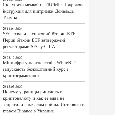
Як купити мемкоін #TRUMP: Покрокова
інструкція для підтримки Дональда
Трампа
11.01.2024
SEC схвалила спотовий біткоїн ETF.
Перші біткоїн ETF затверджені
регуляторами SEC у США
28.12.2022
Мінцифри у партнерстві з WhiteBIT
запускають безкоштовний курс з
криптограмотності
18.05.2022
Почему украинцы ринулись в
криптовалюту и как ее едва не
запретили с началом войны. Интервью с
главой Binance в Украине