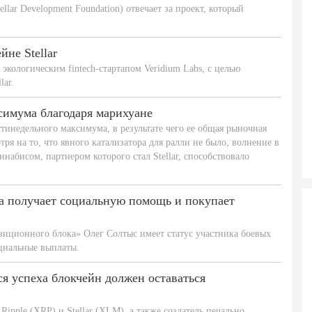
lar Development Foundation) отвечает за проект, который
не Stellar
экологическим fintech-стартапом Veridium Labs, с целью
lar.
ксимума благодаря марихуане
стинедельного максимума, в результате чего ее общая рыночная
тря на то, что явного катализатора для ралли не было, волнение в
абисом, партнером которого стал Stellar, способствовало
а получает социальную помощь и покупает
зиционного блока» Олег Солтыс имеет статус участника боевых
циальные выплаты.
ься успеха блокчейн должен оставаться
ipple (XRP) и Stellar (XLM), а также создатель печально