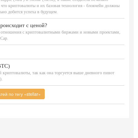
 что криптовалюты и их базовая технология - блокчейн должны
ьно добится успеха в будущем.
происходит с ценой?
ет отношения с криптовалютными биржами и новыми проектами,
Cap.
BTC)
й криптовалюты, так как она торгуется выше дневного пивот
).
ей по тегу «stellar»