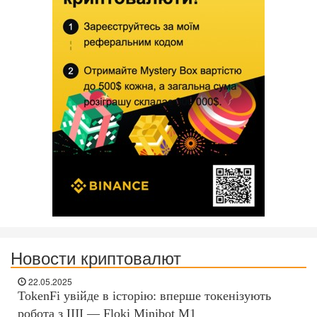
Новости криптовалют
22.05.2025
TokenFi увійде в історію: вперше токенізують
робота з ШІ — Floki Minibot M1