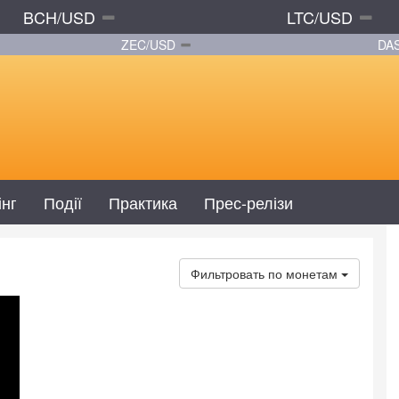
BCH/USD
LTC/USD
ZEC/USD
DA
інг
Події
Практика
Прес-релізи
Фильтровать по монетам