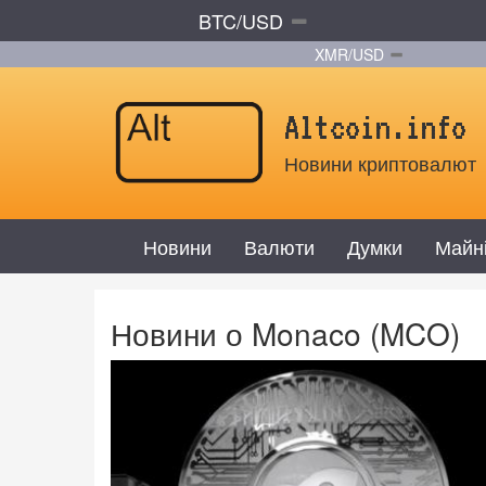
BTC/USD
XMR/USD
Altcoin.info
Новини криптовалют
Новини
Валюти
Думки
Майн
Новини о Monaco (MCO)