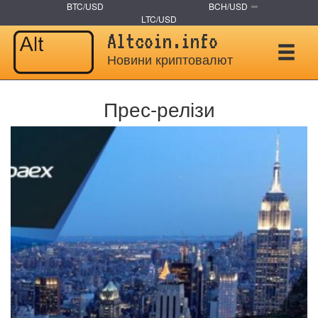
BTC/USD
BCH/USD
LTC/USD
Altcoin.info
Новини криптовалют
Прес-релізи