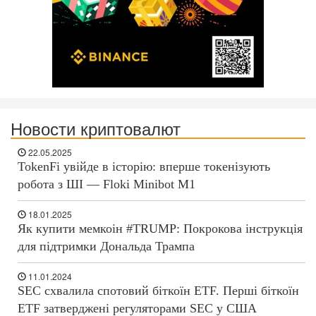
Новости криптовалют
22.05.2025
TokenFi увійде в історію: вперше токенізують
робота з ШІ — Floki Minibot M1
18.01.2025
Як купити мемкоін #TRUMP: Покрокова інструкція
для підтримки Дональда Трампа
11.01.2024
SEC схвалила спотовий біткоїн ETF. Перші біткоїн
ETF затверджені регуляторами SEC у США