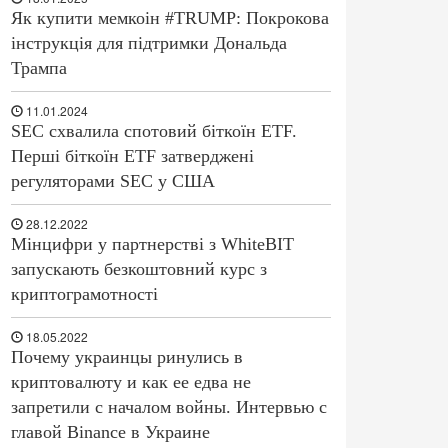
Як купити мемкоін #TRUMP: Покрокова
інструкція для підтримки Дональда
Трампа
11.01.2024
SEC схвалила спотовий біткоїн ETF.
Перші біткоїн ETF затверджені
регуляторами SEC у США
28.12.2022
Мінцифри у партнерстві з WhiteBIT
запускають безкоштовний курс з
криптограмотності
18.05.2022
Почему украинцы ринулись в
криптовалюту и как ее едва не
запретили с началом войны. Интервью с
главой Binance в Украине