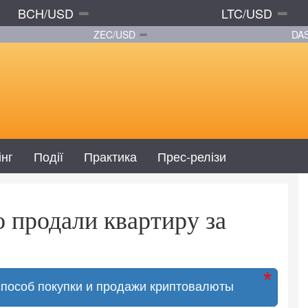
BCH/USD
LTC/USD
ZEC/USD
DA
інг
Події
Практика
Прес-релізи
 продали квартиру за
способ покупки и продажи криптовалюты