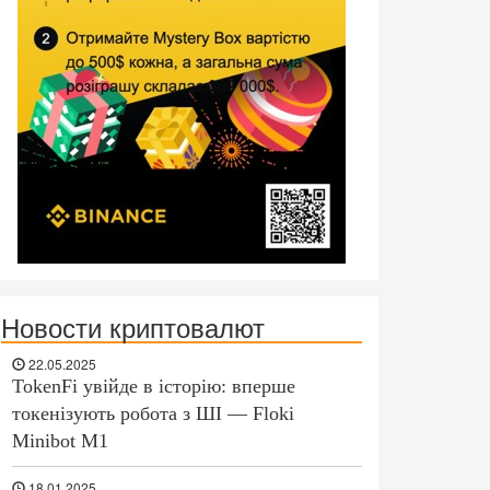
Новости криптовалют
22.05.2025
TokenFi увійде в історію: вперше
токенізують робота з ШІ — Floki
Minibot M1
18.01.2025