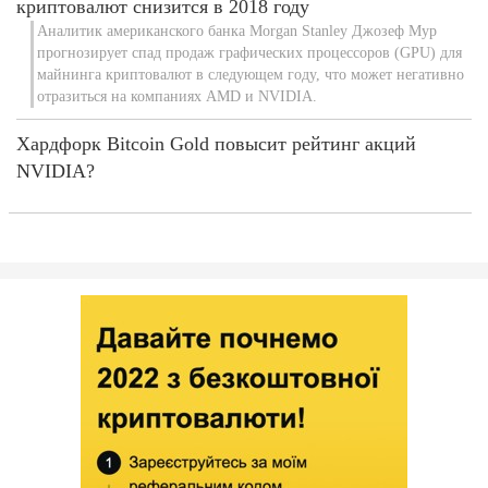
криптовалют снизится в 2018 году
Аналитик американского банка Morgan Stanley Джозеф Мур
прогнозирует спад продаж графических процессоров (GPU) для
майнинга криптовалют в следующем году, что может негативно
отразиться на компаниях AMD и NVIDIA.
Хардфорк Bitcoin Gold повысит рейтинг акций
NVIDIA?