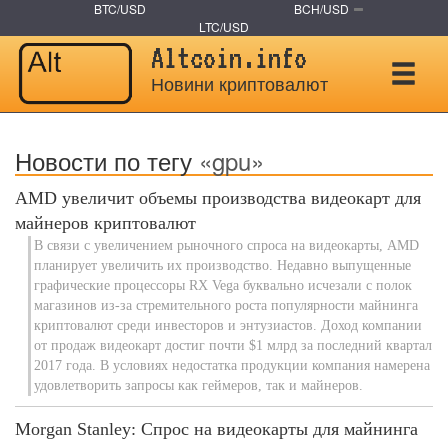
BTC/USD
BCH/USD
LTC/USD
Altcoin.info
Новини криптовалют
Новости по тегу
«gpu»
AMD увеличит объемы производства видеокарт для
майнеров криптовалют
В связи с увеличением рыночного спроса на видеокарты, AMD
планирует увеличить их производство. Недавно выпущенные
графические процессоры RX Vega буквально исчезали с полок
магазинов из-за стремительного роста популярности майнинга
криптовалют среди инвесторов и энтузиастов. Доход компании
от продаж видеокарт достиг почти $1 млрд за последний квартал
2017 года. В условиях недостатка продукции компания намерена
удовлетворить запросы как геймеров, так и майнеров.
Morgan Stanley: Спрос на видеокарты для майнинга