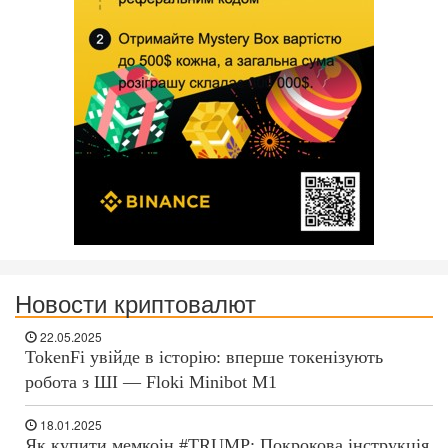
Новости криптовалют
22.05.2025
TokenFi увійде в історію: вперше токенізують
робота з ШІ — Floki Minibot M1
18.01.2025
Як купити мемкоін #TRUMP: Покрокова інструкція