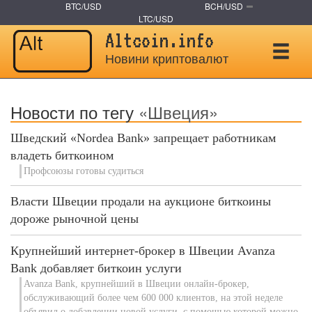
BTC/USD
BCH/USD
LTC/USD
Altcoin.info
Новини криптовалют
Новости по тегу
«Швеция»
Шведский «Nordea Bank» запрещает работникам
владеть биткоином
Профсоюзы готовы судиться
Власти Швеции продали на аукционе биткоины
дороже рыночной цены
Крупнейший интернет-брокер в Швеции Avanza
Bank добавляет биткоин услуги
Avanza Bank, крупнейший в Швеции онлайн-брокер,
обслуживающий более чем 600 000 клиентов, на этой неделе
объявил о добавлении новой услуги, с помощью которой можно