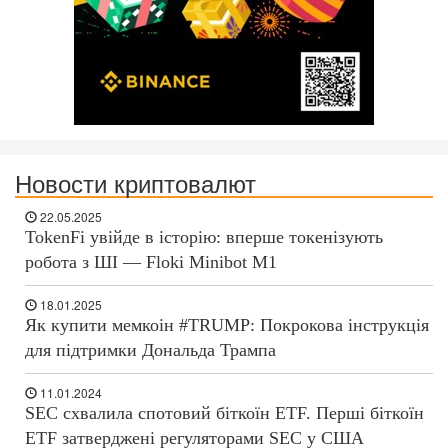
Новости криптовалют
22.05.2025
TokenFi увійде в історію: вперше токенізують
робота з ШІ — Floki Minibot M1
18.01.2025
Як купити мемкоін #TRUMP: Покрокова інструкція
для підтримки Дональда Трампа
11.01.2024
SEC схвалила спотовий біткоїн ETF. Перші біткоїн
ETF затверджені регуляторами SEC у США