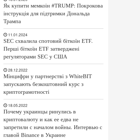
Як купити мемкоін #TRUMP: Покрокова
інструкція для підтримки Дональда
Трампа
11.01.2024
SEC схвалила спотовий біткоїн ETF.
Перші біткоїн ETF затверджені
регуляторами SEC у США
28.12.2022
Мінцифри у партнерстві з WhiteBIT
запускають безкоштовний курс з
криптограмотності
18.05.2022
Почему украинцы ринулись в
криптовалюту и как ее едва не
запретили с началом войны. Интервью с
главой Binance в Украине