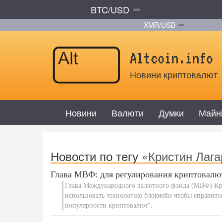
BTC/USD
XMR/USD
Altcoin.info
Новини криптовалют
Новини
Валюти
Думки
Майн
Новости по тегу
«Кристин Лага
Глава МВФ: для регулирования криптовалю
Глава Международного валютного фонда (МВФ) Кри
использовать технологию блокчейн чтобы справитс
популярности криптовалют".