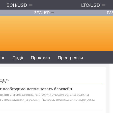
BCH/USD
LTC/USD
ZEC/USD
DA
інг
Події
Практика
Прес-релізи
рд»
т необходимо использовать блокчейн
стин Лагард заявила, что регулирующие органы должны
я с возможными угрозами, "которые возникают по мере роста