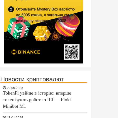
Новости криптовалют
22.05.2025
TokenFi увійде в історію: вперше
токенізують робота з ШІ — Floki
Minibot M1
18.01.2025