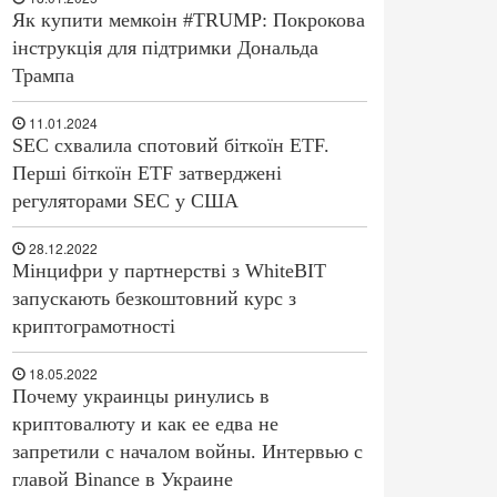
Як купити мемкоін #TRUMP: Покрокова
інструкція для підтримки Дональда
Трампа
11.01.2024
SEC схвалила спотовий біткоїн ETF.
Перші біткоїн ETF затверджені
регуляторами SEC у США
28.12.2022
Мінцифри у партнерстві з WhiteBIT
запускають безкоштовний курс з
криптограмотності
18.05.2022
Почему украинцы ринулись в
криптовалюту и как ее едва не
запретили с началом войны. Интервью с
главой Binance в Украине