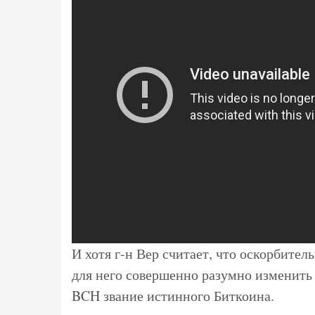
И хотя г-н Вер считает, что оскорбитель
для него совершенно разумно изменить и
BCH звание истинного Биткоина.