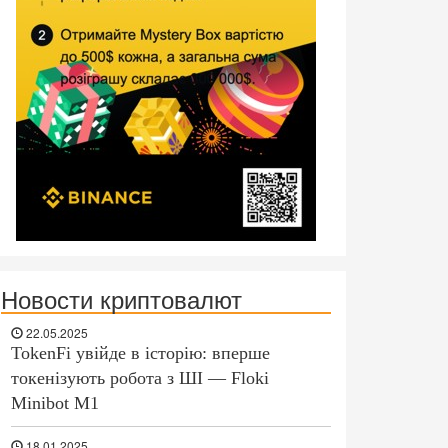
Новости криптовалют
22.05.2025
TokenFi увійде в історію: вперше
токенізують робота з ШІ — Floki
Minibot M1
18.01.2025