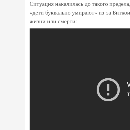
Ситуация накалилась до такого предела,
«дети буквально умирают» из-за Биткои
жизни или смерти: