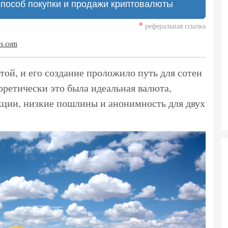
способ покупки и продажи криптовалюты
*
реферальная ссылка
ws.com
ой, и его создание проложило путь для сотен
оретически это была идеальная валюта,
кции, низкие пошлины и анонимность для двух