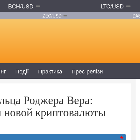
BCH/USD
LTC/USD
ZEC/USD
DA
інг
Події
Практика
Прес-релізи
альца Роджера Вера:
й новой криптовалюты