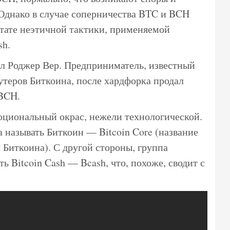
 Однако в случае соперничества BTC и BCH
ьтате неэтичной тактики, применяемой
sh.
л Роджер Вер. Предприниматель, известный
утеров Биткоина, после хардфорка продал
 BCH.
оциональный окрас, нежели технологической.
а называть Биткоин — Bitcoin Core (название
Биткоина). С другой стороны, группа
ь Bitcoin Cash — Bcash, что, похоже, сводит с