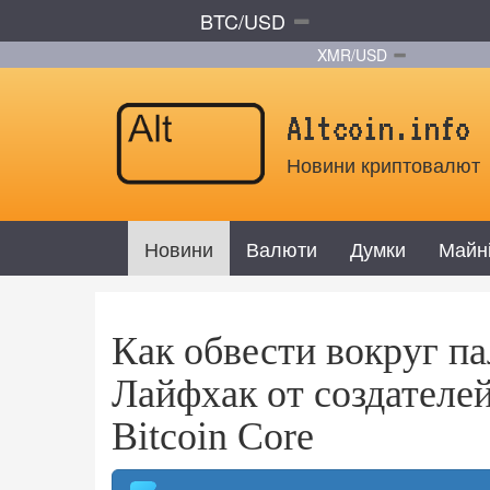
BTC/USD
XMR/USD
Altcoin.info
Новини криптовалют
Новини
Валюти
Думки
Майн
Как обвести вокруг п
Лайфхак от создателе
Bitcoin Core