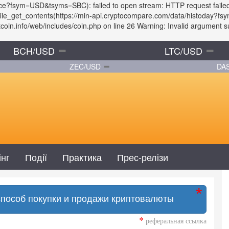
rice?fsym=USD&tsyms=SBC): failed to open stream: HTTP request faile
: file_get_contents(https://min-api.cryptocompare.com/data/histoday
in.info/web/includes/coin.php on line 26 Warning: Invalid argument sup
BCH/USD
LTC/USD
ZEC/USD
DA
інг
Події
Практика
Прес-релізи
способ покупки и продажи криптовалюты
*
реферальная ссылка