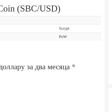
eCoin (SBC/USD)
Scrypt
PoW
 доллару за
два месяца
*