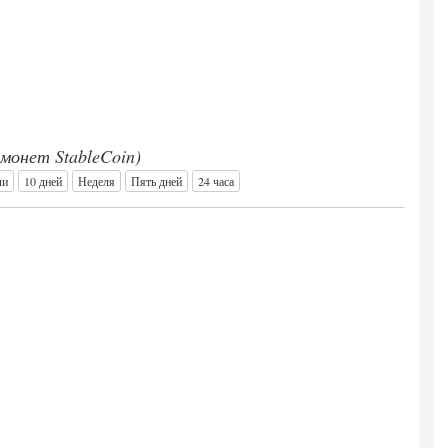
 монет StableCoin)
ли
10 дней
Неделя
Пять дней
24 часа