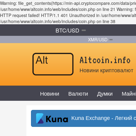
Warning: file_get_contents(https://min-api.cryptocompare.com/data/p
/usr/home/www/altcoin.info/web/includes/coin.php on line 21 Warning
HTTP request failed! HTTP/1.1 401 Unauthorized in /usr/home/www/altco
/usr/home/www/altcoin.info/web/includes/coin.php on line 38
BTC/USD
XMR/USD
Altcoin.info
Новини криптовалют
Новини
Валюти
Думки
Майн
Kuna Exchange - Легкий 