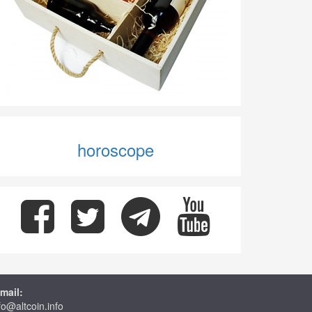
horoscope
mail:
fo@altcoin.info