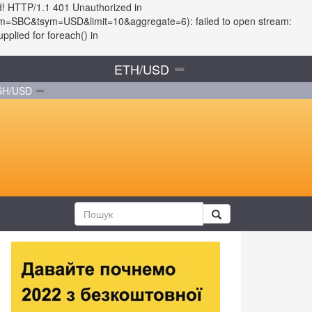
d! HTTP/1.1 401 Unauthorized in
?fsym=SBC&tsym=USD&limit=10&aggregate=6): failed to open stream:
plied for foreach() in
ETH/USD
SH/USD