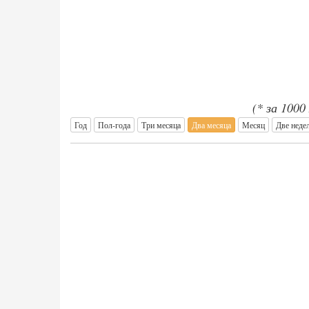
(* за 1000
Год
Пол-года
Три месяца
Два месяца
Месяц
Две неде