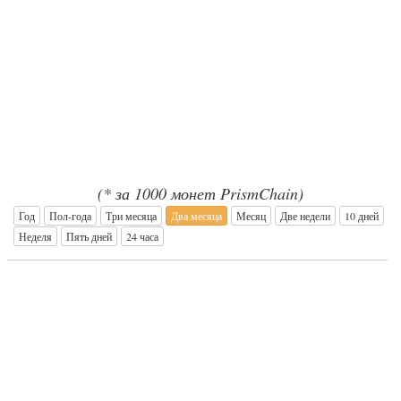
(* за 1000 монет PrismChain)
Год
Пол-года
Три месяца
Два месяца
Месяц
Две недели
10 дней
Неделя
Пять дней
24 часа