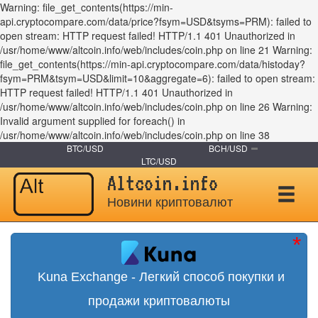
Warning: file_get_contents(https://min-
api.cryptocompare.com/data/price?fsym=USD&tsyms=PRM): failed to
open stream: HTTP request failed! HTTP/1.1 401 Unauthorized in
/usr/home/www/altcoin.info/web/includes/coin.php on line 21 Warning:
file_get_contents(https://min-api.cryptocompare.com/data/histoday?
fsym=PRM&tsym=USD&limit=10&aggregate=6): failed to open stream:
HTTP request failed! HTTP/1.1 401 Unauthorized in
/usr/home/www/altcoin.info/web/includes/coin.php on line 26 Warning:
Invalid argument supplied for foreach() in
/usr/home/www/altcoin.info/web/includes/coin.php on line 38
BTC/USD
BCH/USD
LTC/USD
Altcoin.info
Новини криптовалют
Kuna Exchange - Легкий способ покупки и
продажи криптовалюты