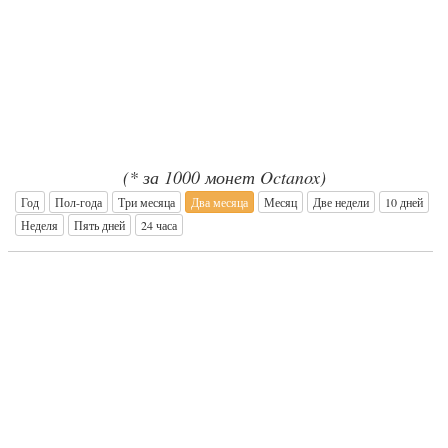
(* за 1000 монет Octanox)
Год
Пол-года
Три месяца
Два месяца
Месяц
Две недели
10 дней
Неделя
Пять дней
24 часа