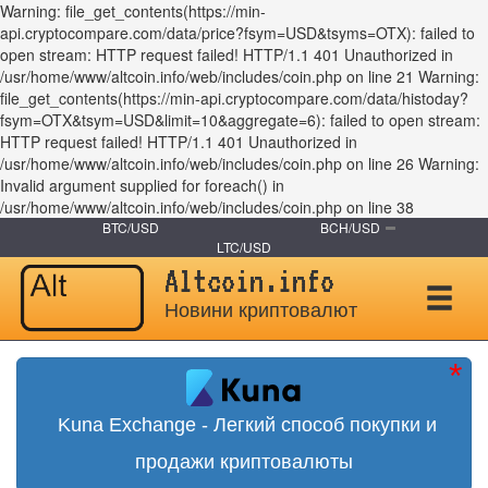
Warning: file_get_contents(https://min-
api.cryptocompare.com/data/price?fsym=USD&tsyms=OTX): failed to
open stream: HTTP request failed! HTTP/1.1 401 Unauthorized in
/usr/home/www/altcoin.info/web/includes/coin.php on line 21 Warning:
file_get_contents(https://min-api.cryptocompare.com/data/histoday?
fsym=OTX&tsym=USD&limit=10&aggregate=6): failed to open stream:
HTTP request failed! HTTP/1.1 401 Unauthorized in
/usr/home/www/altcoin.info/web/includes/coin.php on line 26 Warning:
Invalid argument supplied for foreach() in
/usr/home/www/altcoin.info/web/includes/coin.php on line 38
BTC/USD
BCH/USD
LTC/USD
Altcoin.info
Новини криптовалют
Kuna Exchange - Легкий способ покупки и
продажи криптовалюты