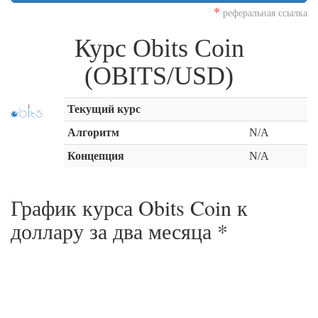
*
реферальная ссылка
Курс Obits Coin
(OBITS/USD)
Текущий курс
Алгоритм
N/A
Концепция
N/A
График курса Obits Coin к
доллару за
два месяца
*