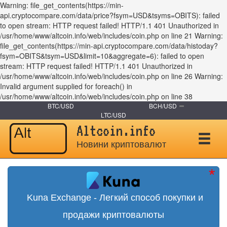
Warning: file_get_contents(https://min-
api.cryptocompare.com/data/price?fsym=USD&tsyms=OBITS): failed
to open stream: HTTP request failed! HTTP/1.1 401 Unauthorized in
/usr/home/www/altcoin.info/web/includes/coin.php on line 21 Warning:
file_get_contents(https://min-api.cryptocompare.com/data/histoday?
fsym=OBITS&tsym=USD&limit=10&aggregate=6): failed to open
stream: HTTP request failed! HTTP/1.1 401 Unauthorized in
/usr/home/www/altcoin.info/web/includes/coin.php on line 26 Warning:
Invalid argument supplied for foreach() in
/usr/home/www/altcoin.info/web/includes/coin.php on line 38
BTC/USD
BCH/USD
LTC/USD
Altcoin.info
Новини криптовалют
Kuna Exchange - Легкий способ покупки и
продажи криптовалюты