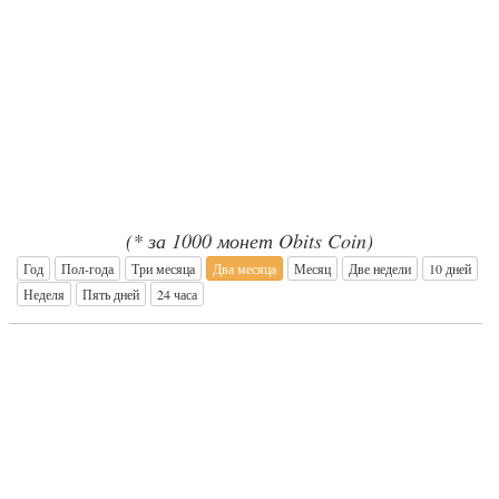
(* за 1000 монет Obits Coin)
Год
Пол-года
Три месяца
Два месяца
Месяц
Две недели
10 дней
Неделя
Пять дней
24 часа