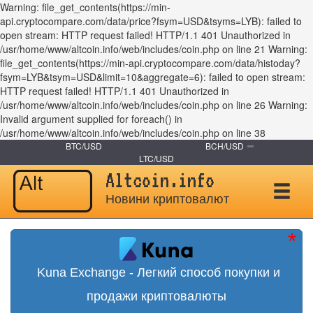
Warning: file_get_contents(https://min-
api.cryptocompare.com/data/price?fsym=USD&tsyms=LYB): failed to
open stream: HTTP request failed! HTTP/1.1 401 Unauthorized in
/usr/home/www/altcoin.info/web/includes/coin.php on line 21 Warning:
file_get_contents(https://min-api.cryptocompare.com/data/histoday?
fsym=LYB&tsym=USD&limit=10&aggregate=6): failed to open stream:
HTTP request failed! HTTP/1.1 401 Unauthorized in
/usr/home/www/altcoin.info/web/includes/coin.php on line 26 Warning:
Invalid argument supplied for foreach() in
/usr/home/www/altcoin.info/web/includes/coin.php on line 38
BTC/USD
BCH/USD
LTC/USD
Altcoin.info
Новини криптовалют
Kuna Exchange - Легкий способ покупки и
продажи криптовалюты