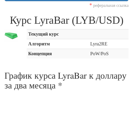
*
реферальная ссылка
Курс LyraBar (LYB/USD)
Текущий курс
Алгоритм
Lyra2RE
Концепция
PoW/PoS
График курса LyraBar к доллару
за
два месяца
*