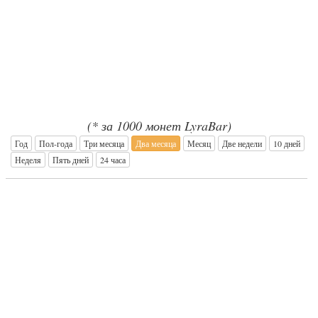
(* за 1000 монет LyraBar)
Год
Пол-года
Три месяца
Два месяца
Месяц
Две недели
10 дней
Неделя
Пять дней
24 часа