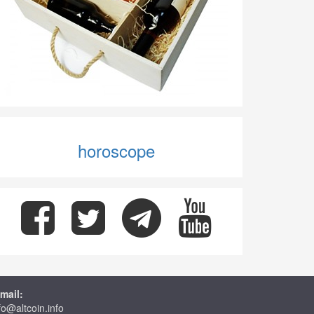
horoscope
mail:
fo@altcoin.info