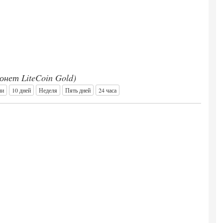
монет LiteCoin Gold)
ли
10 дней
Неделя
Пять дней
24 часа