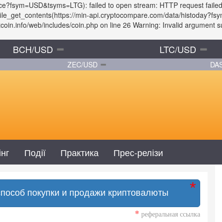
rice?fsym=USD&tsyms=LTG): failed to open stream: HTTP request faile
: file_get_contents(https://min-api.cryptocompare.com/data/histoday?
in.info/web/includes/coin.php on line 26 Warning: Invalid argument sup
BCH/USD
LTC/USD
ZEC/USD
DA
інг
Події
Практика
Прес-релізи
способ покупки и продажи криптовалюты
*
реферальная ссылка