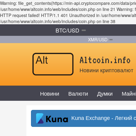
Warning: file_get_contents(https://min-api.cryptocompare.com/data/p
/usr/home/www/altcoin.info/web/includes/coin.php on line 21 Warning
HTTP request failed! HTTP/1.1 401 Unauthorized in /usr/home/www/altco
/usr/home/www/altcoin.info/web/includes/coin.php on line 38
BTC/USD
XMR/USD
Altcoin.info
Новини криптовалют
Новини
Валюти
Думки
Майн
Kuna Exchange - Легкий 