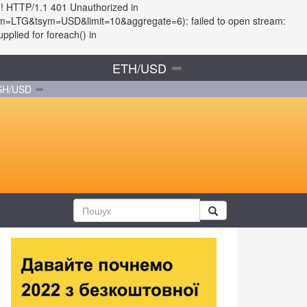
d! HTTP/1.1 401 Unauthorized in
fsym=LTG&tsym=USD&limit=10&aggregate=6): failed to open stream:
plied for foreach() in
ETH/USD
SH/USD