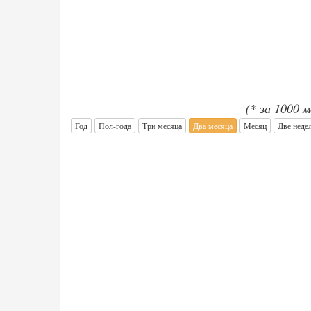
(* за 1000 
Год
Пол-года
Три месяца
Два месяца
Месяц
Две неде