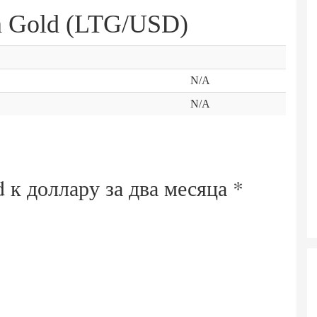
n Gold (LTG/USD)
N/A
N/A
d к доллару за
два месяца
*