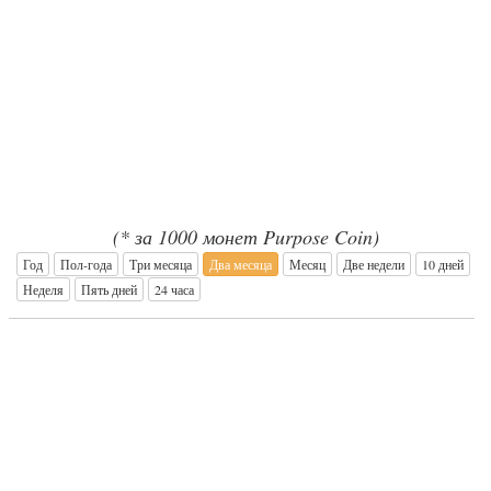
(* за 1000 монет Purpose Coin)
Год
Пол-года
Три месяца
Два месяца
Месяц
Две недели
10 дней
Неделя
Пять дней
24 часа