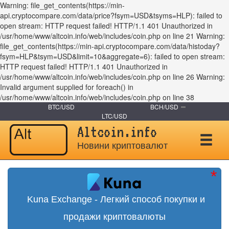
Warning: file_get_contents(https://min-
api.cryptocompare.com/data/price?fsym=USD&tsyms=HLP): failed to
open stream: HTTP request failed! HTTP/1.1 401 Unauthorized in
/usr/home/www/altcoin.info/web/includes/coin.php on line 21 Warning:
file_get_contents(https://min-api.cryptocompare.com/data/histoday?
fsym=HLP&tsym=USD&limit=10&aggregate=6): failed to open stream:
HTTP request failed! HTTP/1.1 401 Unauthorized in
/usr/home/www/altcoin.info/web/includes/coin.php on line 26 Warning:
Invalid argument supplied for foreach() in
/usr/home/www/altcoin.info/web/includes/coin.php on line 38
BTC/USD
BCH/USD
LTC/USD
Altcoin.info
Новини криптовалют
Kuna Exchange - Легкий способ покупки и
продажи криптовалюты