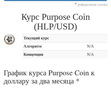
*
реферальная ссылка
Курс Purpose Coin
(HLP/USD)
Текущий курс
Алгоритм
N/A
Концепция
N/A
График курса Purpose Coin к
доллару за
два месяца
*