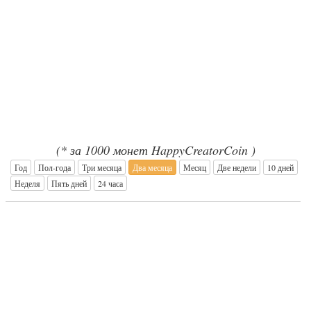
(* за 1000 монет HappyCreatorCoin )
Год
Пол-года
Три месяца
Два месяца
Месяц
Две недели
10 дней
Неделя
Пять дней
24 часа