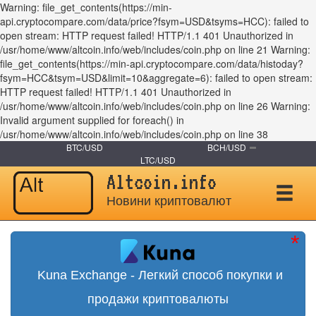
Warning: file_get_contents(https://min-
api.cryptocompare.com/data/price?fsym=USD&tsyms=HCC): failed to
open stream: HTTP request failed! HTTP/1.1 401 Unauthorized in
/usr/home/www/altcoin.info/web/includes/coin.php on line 21 Warning:
file_get_contents(https://min-api.cryptocompare.com/data/histoday?
fsym=HCC&tsym=USD&limit=10&aggregate=6): failed to open stream:
HTTP request failed! HTTP/1.1 401 Unauthorized in
/usr/home/www/altcoin.info/web/includes/coin.php on line 26 Warning:
Invalid argument supplied for foreach() in
/usr/home/www/altcoin.info/web/includes/coin.php on line 38
BTC/USD
BCH/USD
LTC/USD
Altcoin.info
Новини криптовалют
Kuna Exchange - Легкий способ покупки и
продажи криптовалюты