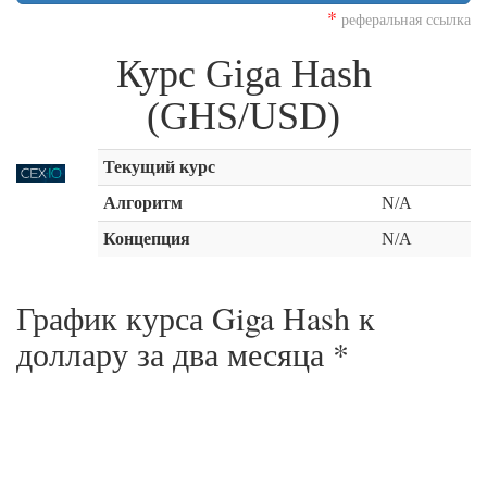
*
реферальная ссылка
Курс Giga Hash
(GHS/USD)
Текущий курс
Алгоритм
N/A
Концепция
N/A
График курса Giga Hash к
доллару за
два месяца
*