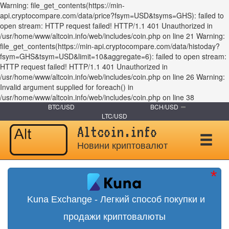
Warning: file_get_contents(https://min-
api.cryptocompare.com/data/price?fsym=USD&tsyms=GHS): failed to
open stream: HTTP request failed! HTTP/1.1 401 Unauthorized in
/usr/home/www/altcoin.info/web/includes/coin.php on line 21 Warning:
file_get_contents(https://min-api.cryptocompare.com/data/histoday?
fsym=GHS&tsym=USD&limit=10&aggregate=6): failed to open stream:
HTTP request failed! HTTP/1.1 401 Unauthorized in
/usr/home/www/altcoin.info/web/includes/coin.php on line 26 Warning:
Invalid argument supplied for foreach() in
/usr/home/www/altcoin.info/web/includes/coin.php on line 38
BTC/USD
BCH/USD
LTC/USD
Altcoin.info
Новини криптовалют
Kuna Exchange - Легкий способ покупки и
продажи криптовалюты