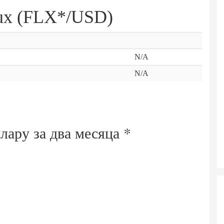
lux (FLX*/USD)
N/A
N/A
ллару за
два месяца
*