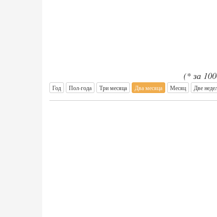
(* за 10
Год
Пол-года
Три месяца
Два месяца
Месяц
Две неде