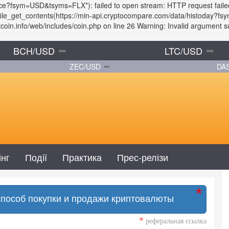
rice?fsym=USD&tsyms=FLX*): failed to open stream: HTTP request fail
: file_get_contents(https://min-api.cryptocompare.com/data/histoday?
in.info/web/includes/coin.php on line 26 Warning: Invalid argument sup
BCH/USD
LTC/USD
ZEC/USD
DA
інг
Події
Практика
Прес-релізи
способ покупки и продажи криптовалюты
*
реферальная ссылка