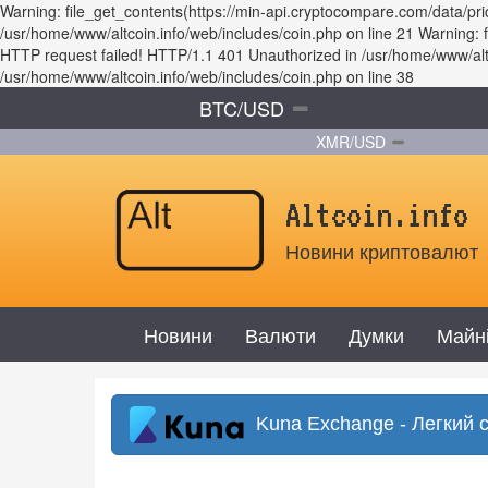
Warning: file_get_contents(https://min-api.cryptocompare.com/data/p
/usr/home/www/altcoin.info/web/includes/coin.php on line 21 Warning
HTTP request failed! HTTP/1.1 401 Unauthorized in /usr/home/www/altco
/usr/home/www/altcoin.info/web/includes/coin.php on line 38
BTC/USD
XMR/USD
Altcoin.info
Новини криптовалют
Новини
Валюти
Думки
Майн
Kuna Exchange - Легкий 