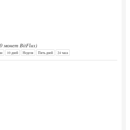
00 монет BitFlux)
ли
10 дней
Неделя
Пять дней
24 часа