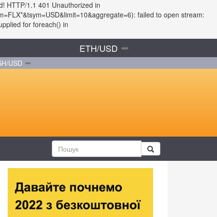
ed! HTTP/1.1 401 Unauthorized in
fsym=FLX*&tsym=USD&limit=10&aggregate=6): failed to open stream:
plied for foreach() in
ETH/USD
SH/USD