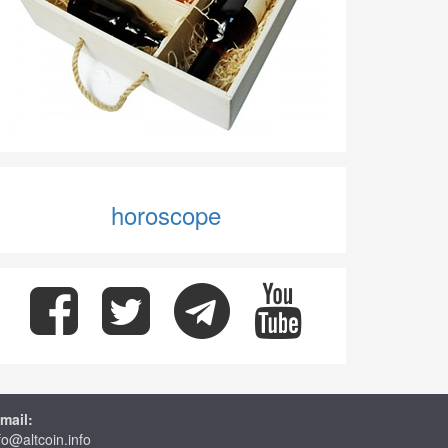
horoscope
mail:
fo@altcoin.info