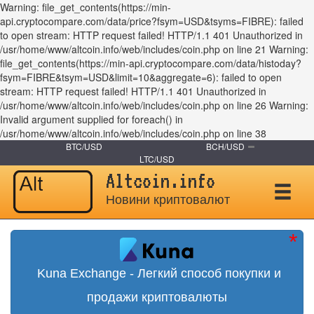
Warning: file_get_contents(https://min-
api.cryptocompare.com/data/price?fsym=USD&tsyms=FIBRE): failed
to open stream: HTTP request failed! HTTP/1.1 401 Unauthorized in
/usr/home/www/altcoin.info/web/includes/coin.php on line 21 Warning:
file_get_contents(https://min-api.cryptocompare.com/data/histoday?
fsym=FIBRE&tsym=USD&limit=10&aggregate=6): failed to open
stream: HTTP request failed! HTTP/1.1 401 Unauthorized in
/usr/home/www/altcoin.info/web/includes/coin.php on line 26 Warning:
Invalid argument supplied for foreach() in
/usr/home/www/altcoin.info/web/includes/coin.php on line 38
BTC/USD
BCH/USD
LTC/USD
Altcoin.info
Новини криптовалют
Kuna Exchange - Легкий способ покупки и
продажи криптовалюты