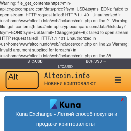
Warning: file_get_contents(https://min-
api.cryptocompare.com/data/price?fsym=USD&tsyms=EON): failed to
open stream: HTTP request failed! HTTP/1.1 401 Unauthorized in
/usr/home/www/altcoin.info/web/includes/coin.php on line 21 Warning:
file_get_contents(https://min-api.cryptocompare.com/data/histoday?
fsym=EON&tsym=USD&limit=10&aggregate=6): failed to open stream:
HTTP request failed! HTTP/1.1 401 Unauthorized in
/usr/home/www/altcoin.info/web/includes/coin.php on line 26 Warning:
Invalid argument supplied for foreach() in
/usr/home/www/altcoin.info/web/includes/coin.php on line 38
BTC/USD
BCH/USD
LTC/USD
Altcoin.info
Новини криптовалют
Kuna Exchange - Легкий способ покупки и
продажи криптовалюты