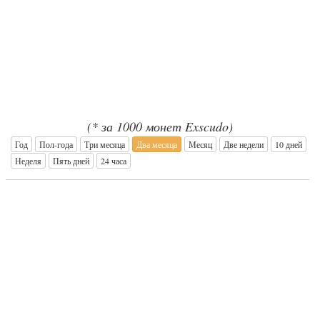
(* за 1000 монет Exscudo)
Год
Пол-года
Три месяца
Два месяца
Месяц
Две недели
10 дней
Неделя
Пять дней
24 часа