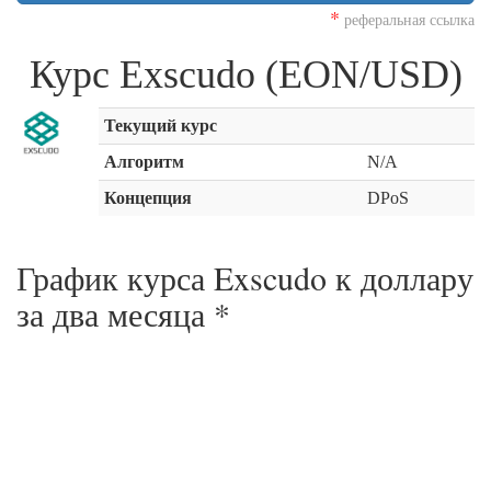
*
реферальная ссылка
Курс Exscudo (EON/USD)
Текущий курс
Алгоритм
N/A
Концепция
DPoS
График курса Exscudo к доллару
за
два месяца
*