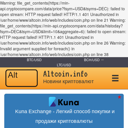
Warning: file_get_contents(https://min-
api.cryptocompare.com/data/price?fsym=USD&tsyms=DEC): failed to
open stream: HTTP request failed! HTTP/1.1 401 Unauthorized in
/usr/home/www/altcoin.info/web/includes/coin.php on line 21 Warning:
file_get_contents(https://min-api.cryptocompare.com/data/histoday?
fsym=DEC&tsym=USD&limit=10&aggregate=6): failed to open stream:
HTTP request failed! HTTP/1.1 401 Unauthorized in
/usr/home/www/altcoin.info/web/includes/coin.php on line 26 Warning:
Invalid argument supplied for foreach() in
/usr/home/www/altcoin.info/web/includes/coin.php on line 38
BTC/USD
BCH/USD
LTC/USD
Altcoin.info
Новини криптовалют
Kuna Exchange - Легкий способ покупки и
продажи криптовалюты