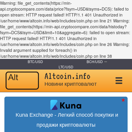
Warning: file_get_contents(https://min-
api.cryptocompare.com/data/price?fsym=USD&tsyms=DCS): failed to
open stream: HTTP request failed! HTTP/1.1 401 Unauthorized in
/usr/home/www/altcoin.info/web/includes/coin.php on line 21 Warning:
file_get_contents(https://min-api.cryptocompare.com/data/histoday?
fsym=DCS&tsym=USD&limit=10&aggregate=6): failed to open stream:
HTTP request failed! HTTP/1.1 401 Unauthorized in
/usr/home/www/altcoin.info/web/includes/coin.php on line 26 Warning:
Invalid argument supplied for foreach() in
/usr/home/www/altcoin.info/web/includes/coin.php on line 38
BTC/USD
BCH/USD
LTC/USD
Altcoin.info
Новини криптовалют
Kuna Exchange - Легкий способ покупки и
продажи криптовалюты