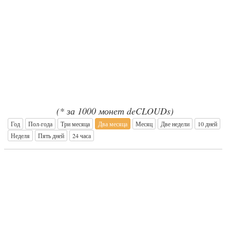
(* за 1000 монет deCLOUDs)
Год
Пол-года
Три месяца
Два месяца
Месяц
Две недели
10 дней
Неделя
Пять дней
24 часа