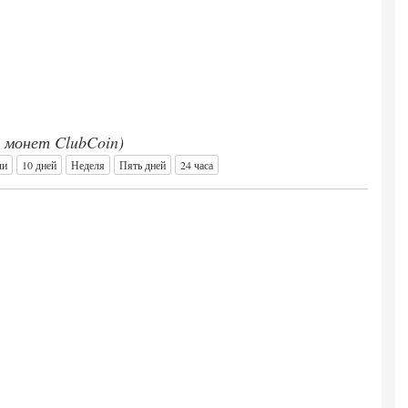
0 монет ClubCoin)
ли
10 дней
Неделя
Пять дней
24 часа