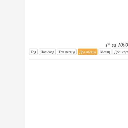
(* за 100
Год
Пол-года
Три месяца
Два месяца
Месяц
Две неде