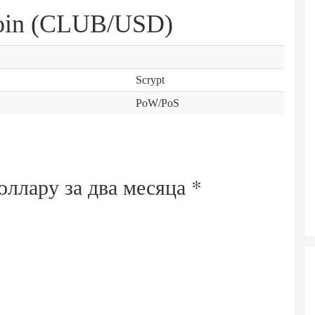
oin (CLUB/USD)
Scrypt
PoW/PoS
доллару за
два месяца
*