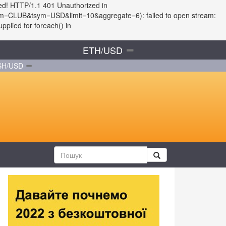
ed! HTTP/1.1 401 Unauthorized in
?fsym=CLUB&tsym=USD&limit=10&aggregate=6): failed to open stream:
plied for foreach() in
ETH/USD
SH/USD