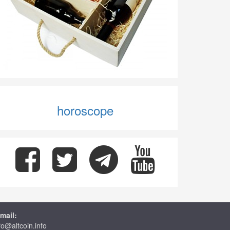
horoscope
mail:
fo@altcoin.info