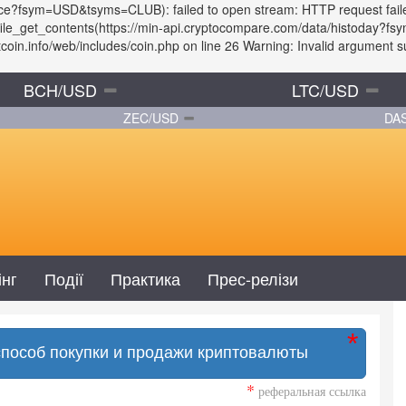
rice?fsym=USD&tsyms=CLUB): failed to open stream: HTTP request fail
: file_get_contents(https://min-api.cryptocompare.com/data/histoday
in.info/web/includes/coin.php on line 26 Warning: Invalid argument sup
BCH/USD
LTC/USD
ZEC/USD
DA
інг
Події
Практика
Прес-релізи
способ покупки и продажи криптовалюты
*
реферальная ссылка