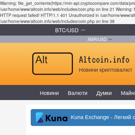
Warning: file_get_contents(https://min-api.cryptocompare.com/data/p
/usr/home/www/altcoin.info/web/includes/coin.php on line 21 Warning
HTTP request failed! HTTP/1.1 401 Unauthorized in /usr/home/www/altco
/usr/home/www/altcoin.info/web/includes/coin.php on line 38
BTC/USD
XMR/USD
Altcoin.info
Новини криптовалют
Новини
Валюти
Думки
Майн
Kuna Exchange - Легкий 