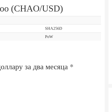
idoo (CHAO/USD)
SHA256D
PoW
доллару за
два месяца
*