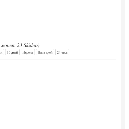
0 монет 23 Skidoo)
ли
10 дней
Неделя
Пять дней
24 часа