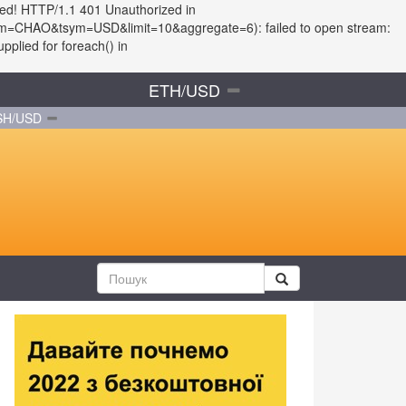
led! HTTP/1.1 401 Unauthorized in
?fsym=CHAO&tsym=USD&limit=10&aggregate=6): failed to open stream:
plied for foreach() in
ETH/USD
SH/USD