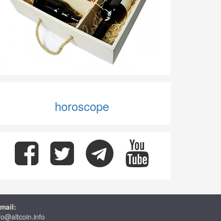
horoscope
mail:
fo@altcoin.info