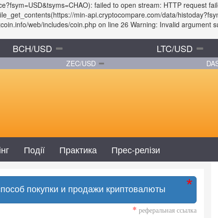
price?fsym=USD&tsyms=CHAO): failed to open stream: HTTP request fai
: file_get_contents(https://min-api.cryptocompare.com/data/histoday
in.info/web/includes/coin.php on line 26 Warning: Invalid argument sup
BCH/USD
LTC/USD
ZEC/USD
DA
інг
Події
Практика
Прес-релізи
способ покупки и продажи криптовалюты
*
реферальная ссылка