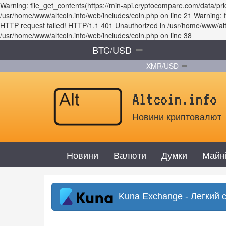
Warning: file_get_contents(https://min-api.cryptocompare.com/data/
/usr/home/www/altcoin.info/web/includes/coin.php on line 21 Warning
HTTP request failed! HTTP/1.1 401 Unauthorized in /usr/home/www/altco
/usr/home/www/altcoin.info/web/includes/coin.php on line 38
BTC/USD
XMR/USD
Altcoin.info
Новини криптовалют
Новини
Валюти
Думки
Майн
Kuna Exchange - Легкий 