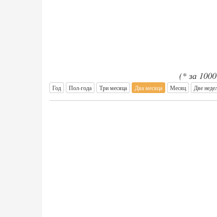
(* за 100
Год
Пол-года
Три месяца
Два месяца
Месяц
Две неде