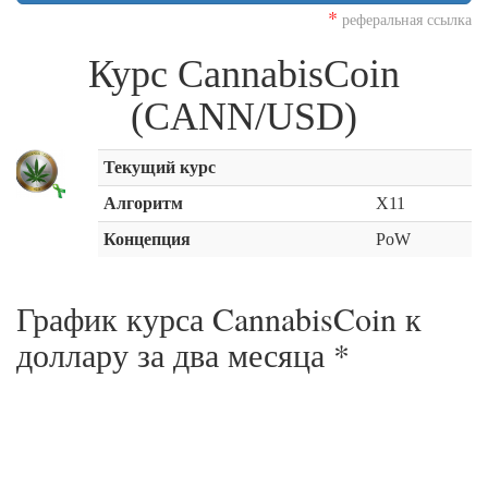
*
реферальная ссылка
Курс CannabisCoin
(CANN/USD)
Текущий курс
Алгоритм
X11
Концепция
PoW
График курса CannabisCoin к
доллару за
два месяца
*