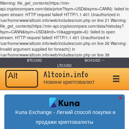
Warning: file_get_contents(https://min-
api.cryptocompare.com/data/price?fsym=USD&tsyms=CANN): failed to
open stream: HTTP request failed! HTTP/1.1 401 Unauthorized in
/usr/home/www/altcoin.info/web/includes/coin.php on line 21 Warning:
file_get_contents(https://min-api.cryptocompare.com/data/histoday?
fsym=CANN&tsym=USD&limit=10&aggregate=6): failed to open
stream: HTTP request failed! HTTP/1.1 401 Unauthorized in
/usr/home/www/altcoin.info/web/includes/coin.php on line 26 Warning:
Invalid argument supplied for foreach() in
/usr/home/www/altcoin.info/web/includes/coin.php on line 38
BTC/USD
BCH/USD
LTC/USD
Altcoin.info
Новини криптовалют
Kuna Exchange - Легкий способ покупки и
продажи криптовалюты