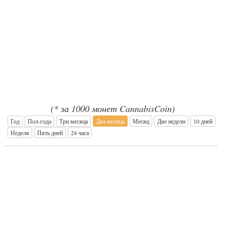
(* за 1000 монет CannabisCoin)
Год
Пол-года
Три месяца
Два месяца
Месяц
Две недели
10 дней
Неделя
Пять дней
24 часа