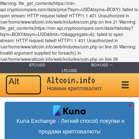
Warning: file_get_contents(https://min-
api.cryptocompare.com/data/price?fsym=USD&tsyms=BOXY): failed to
open stream: HTTP request failed! HTTP/1.1 401 Unauthorized in
/usr/home/www/altcoin.info/web/includes/coin.php on line 21 Warning:
file_get_contents(https://min-api.cryptocompare.com/data/histoday?
fsym=BOXY&tsym=USD&limit=10&aggregate=6): failed to open
stream: HTTP request failed! HTTP/1.1 401 Unauthorized in
/usr/home/www/altcoin.info/web/includes/coin.php on line 26 Warning:
Invalid argument supplied for foreach() in
/usr/home/www/altcoin.info/web/includes/coin.php on line 38
BTC/USD
BCH/USD
LTC/USD
Altcoin.info
Новини криптовалют
Kuna Exchange - Легкий способ покупки и
продажи криптовалюты