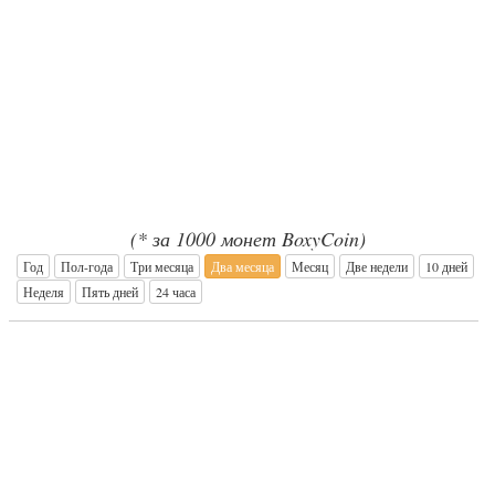
(* за 1000 монет BoxyCoin)
Год
Пол-года
Три месяца
Два месяца
Месяц
Две недели
10 дней
Неделя
Пять дней
24 часа