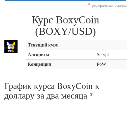
*
реферальная ссылка
Курс BoxyCoin
(BOXY/USD)
Текущий курс
Алгоритм
Scrypt
Концепция
PoW
График курса BoxyCoin к
доллару за
два месяца
*