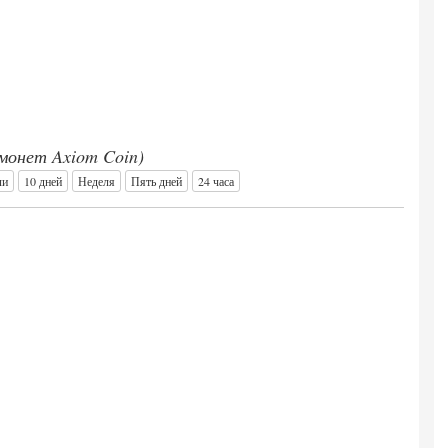
 монет Axiom Coin)
ли
10 дней
Неделя
Пять дней
24 часа