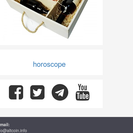
horoscope
mail:
fo@altcoin.info