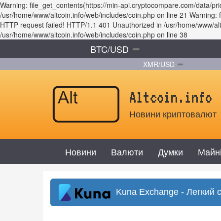
Warning: file_get_contents(https://min-api.cryptocompare.com/data/
/usr/home/www/altcoin.info/web/includes/coin.php on line 21 Warning
HTTP request failed! HTTP/1.1 401 Unauthorized in /usr/home/www/altco
/usr/home/www/altcoin.info/web/includes/coin.php on line 38
BTC/USD
XMR/USD
Altcoin.info
Новини криптовалют
Новини
Валюти
Думки
Майн
Kuna Exchange - Легкий 