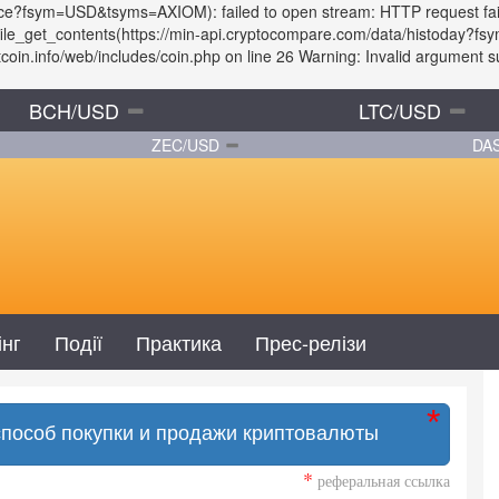
price?fsym=USD&tsyms=AXIOM): failed to open stream: HTTP request fa
: file_get_contents(https://min-api.cryptocompare.com/data/histoday
in.info/web/includes/coin.php on line 26 Warning: Invalid argument sup
BCH/USD
LTC/USD
ZEC/USD
DA
інг
Події
Практика
Прес-релізи
способ покупки и продажи криптовалюты
*
реферальная ссылка