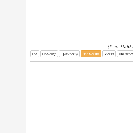
(* за 1000
Год
Пол-года
Три месяца
Два месяца
Месяц
Две неде