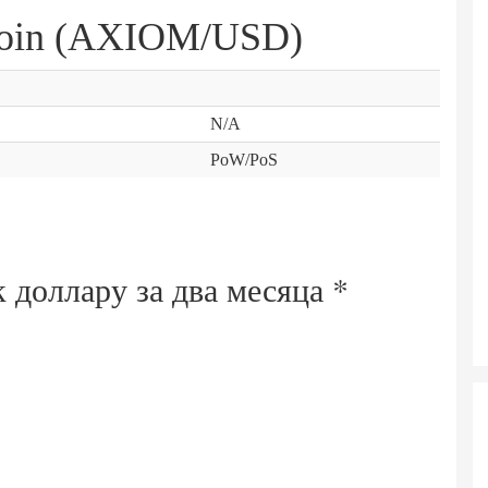
Coin (AXIOM/USD)
N/A
PoW/PoS
к доллару за
два месяца
*