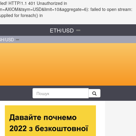
iled! HTTP/1.1 401 Unauthorized in
?fsym=AXIOM&tsym=USD&limit=10&aggregate=6): failed to open stream:
plied for foreach() in
ETH/USD
SH/USD