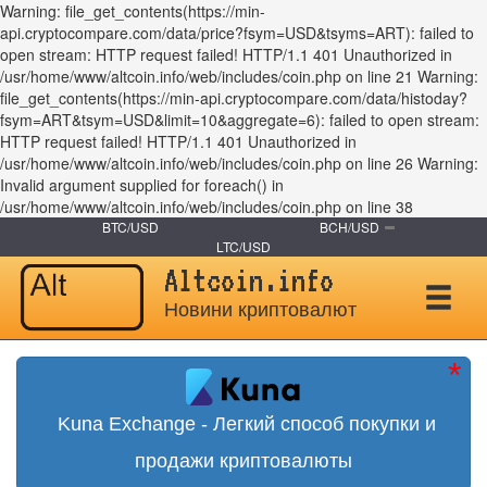
Warning: file_get_contents(https://min-
api.cryptocompare.com/data/price?fsym=USD&tsyms=ART): failed to
open stream: HTTP request failed! HTTP/1.1 401 Unauthorized in
/usr/home/www/altcoin.info/web/includes/coin.php on line 21 Warning:
file_get_contents(https://min-api.cryptocompare.com/data/histoday?
fsym=ART&tsym=USD&limit=10&aggregate=6): failed to open stream:
HTTP request failed! HTTP/1.1 401 Unauthorized in
/usr/home/www/altcoin.info/web/includes/coin.php on line 26 Warning:
Invalid argument supplied for foreach() in
/usr/home/www/altcoin.info/web/includes/coin.php on line 38
BTC/USD
BCH/USD
LTC/USD
Altcoin.info
Новини криптовалют
Kuna Exchange - Легкий способ покупки и
продажи криптовалюты