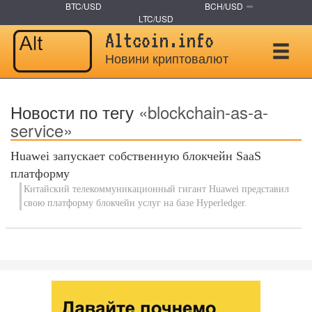
BTC/USD
BCH/USD
LTC/USD
Altcoin.info
Новини криптовалют
Новости по тегу
«blockchain-as-a-
service»
Huawei запускает собственную блокчейн SaaS
платформу
Китайский телекоммуникационный гигант Huawei представил
свою платформу блокчейн услуг на базе Hyperledger.