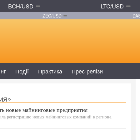
BCH/USD
LTC/USD
ZEC/USD
DA
інг
Події
Практика
Прес-релізи
ия»
ать новые майнинговые предприятия
ила регистрацию новых майнинговых компаний в регионе.