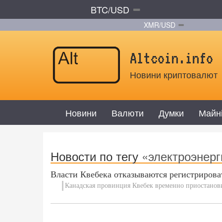
BTC/USD
XMR/USD
Altcoin.info
Новини криптовалют
Новини
Валюти
Думки
Майн
Новости по тегу
«электроэнерг
Власти Квебека отказываются регистриров
Канадская провинция Квебек временно приостанов