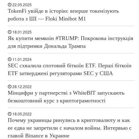
22.05.2025
TokenFi увійде в історію: вперше токенізують
робота з ШІ — Floki Minibot M1
18.01.2025
Як купити мемкоін #TRUMP: Покрокова інструкція
для підтримки Дональда Трампа
11.01.2024
SEC схвалила спотовий біткоїн ETF. Перші біткоїн
ETF затверджені регуляторами SEC у США
28.12.2022
Мінцифри у партнерстві з WhiteBIT запускають
безкоштовний курс з криптограмотності
18.05.2022
Почему украинцы ринулись в криптовалюту и как
ее едва не запретили с началом войны. Интервью с
главой Binance в Украине