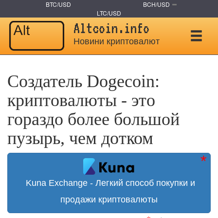
BTC/USD
BCH/USD
LTC/USD
Altcoin.info
Новини криптовалют
Создатель Dogecoin:
криптовалюты - это
гораздо более большой
пузырь, чем дотком
Kuna Exchange - Легкий способ покупки и
продажи криптовалюты