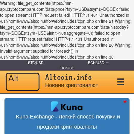
Warning: file_get_contents(https://min-
api.cryptocompare.com/data/price?fsym=USD&tsyms=DOGE): failed
to open stream: HTTP request failed! HTTP/1.1 401 Unauthorized in
/usr/home/www/altcoin.info/web/includes/coin.php on line 21 Warning:
file_get_contents(https://min-api.cryptocompare.com/data/histoday?
fsym=DOGE&tsym=USD&limit=10&aggregate=6): failed to open
stream: HTTP request failed! HTTP/1.1 401 Unauthorized in
/usr/home/www/altcoin.info/web/includes/coin.php on line 26 Warning:
Invalid argument supplied for foreach() in
/usr/home/www/altcoin.info/web/includes/coin.php on line 38
BTC/USD
BCH/USD
LTC/USD
Altcoin.info
Новини криптовалют
Kuna Exchange - Легкий способ покупки и
продажи криптовалюты