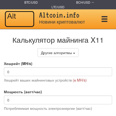
BTC/USD
BCH/USD
LTC/USD
Altcoin.info
Новини криптовалют
Калькулятор майнинга X11
Другие алгоритмы
Хешрейт (MH/s)
Хешрейт ваших майнинговых устройств
(в MH/s)
Мощность (ватт/час)
Потребляемая мощность электроэнергии (ватт/час)