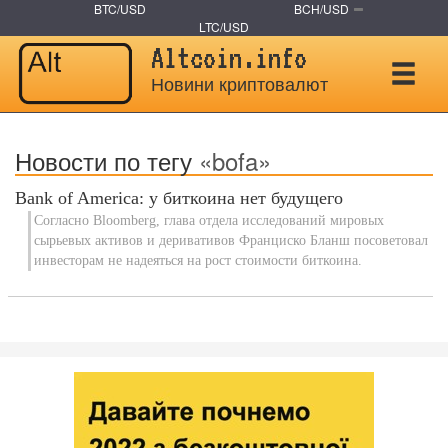
BTC/USD
BCH/USD
LTC/USD
Altcoin.info
Новини криптовалют
Новости по тегу
«bofa»
Bank of America: у биткоина нет будущего
Согласно Bloomberg, глава отдела исследований мировых
сырьевых активов и деривативов Франциско Бланш посоветовал
инвесторам не надеяться на рост стоимости биткоина.