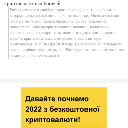
криптовалютных богачей
Forbes впервые в своей истории обнародовал список богачей,
которые сделали состояние на криптовалютах. Оценка состояния
богатых мира сего производилась на основе нескольких
показателей: объема криптовалют в наличии, налоговых
выписок о торговле криптоактивами, продаже или владении
долей в криптобизнесах. Для расчетов был взят курс
криптовалют от 19 января 2018 года. Несмотря на волатильность
курсов и общее падение рынка, Forbes уверен, что криптовалюты
останутся в бизнесе надолго.