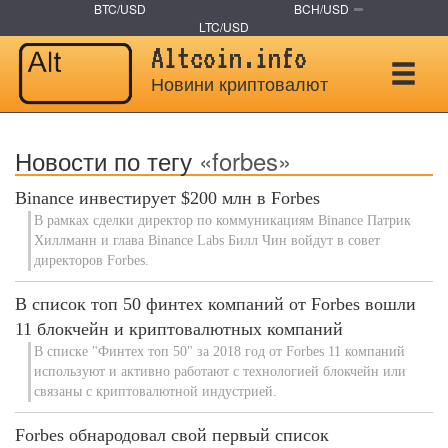
BTC/USD
BCH/USD
LTC/USD
Altcoin.info
Новини криптовалют
Новости по тегу
«forbes»
Binance инвестирует $200 млн в Forbes
В рамках сделки директор по коммуникациям Binance Патрик
Хиллманн и глава Binance Labs Билл Чин войдут в совет
директоров Forbes.
В список топ 50 финтех компаний от Forbes вошли
11 блокчейн и криптовалютных компаний
В списке "Финтех топ 50" за 2018 год от Forbes 11 компаний
используют и активно работают с технологией блокчейн или
связаны с криптовалютной индустрией.
Forbes обнародовал свой первый список