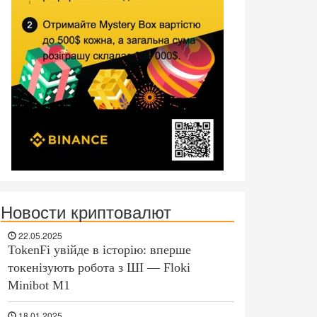
Новости криптовалют
22.05.2025
TokenFi увійде в історію: вперше
токенізують робота з ШІ — Floki
Minibot M1
18.01.2025