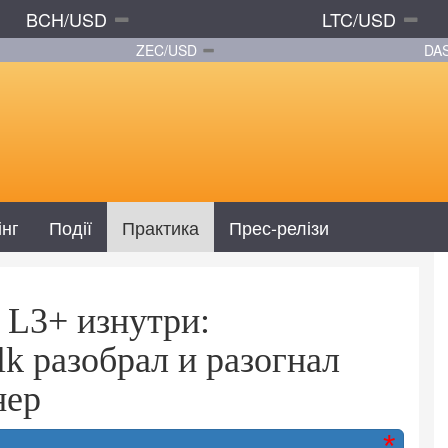
BCH/USD
LTC/USD
ZEC/USD
DA
інг
Події
Практика
Прес-релізи
 L3+ изнутри:
lk разобрал и разогнал
нер