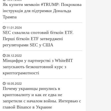
Як купити мемкоін #TRUMP: Покрокова
інструкція для підтримки Дональда
Трампа
11.01.2024
SEC схвалила спотовий біткоїн ETF.
Перші біткоїн ETF затверджені
регуляторами SEC у США
28.12.2022
Мінцифри у партнерстві з WhiteBIT
запускають безкоштовний курс з
криптограмотності
18.05.2022
Почему украинцы ринулись в
криптовалюту и как ее едва не
запретили с началом войны. Интервью с
главой Binance в Украине