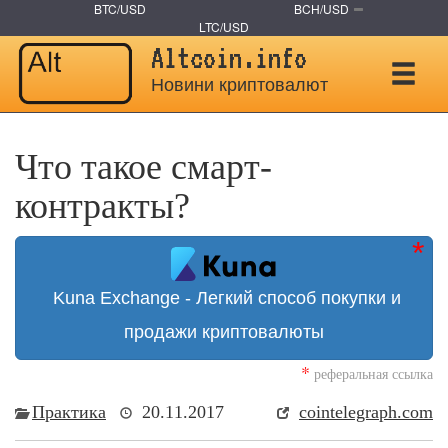
BTC/USD
BCH/USD
LTC/USD
Altcoin.info
Новини криптовалют
Что такое смарт-
контракты?
Kuna Exchange - Легкий способ покупки и
продажи криптовалюты
*
реферальная ссылка
Практика
20.11.2017
cointelegraph.com