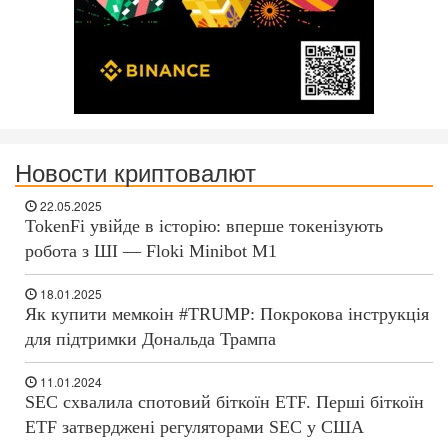
Новости криптовалют
22.05.2025
TokenFi увійде в історію: вперше токенізують
робота з ШІ — Floki Minibot M1
18.01.2025
Як купити мемкоін #TRUMP: Покрокова інструкція
для підтримки Дональда Трампа
11.01.2024
SEC схвалила спотовий біткоїн ETF. Перші біткоїн
ETF затверджені регуляторами SEC у США