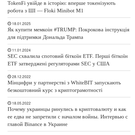
TokenFi увійде в історію: вперше токенізують
робота з ШІ — Floki Minibot M1
18.01.2025
Як купити мемкоін #TRUMP: Покрокова інструкція
для підтримки Дональда Трампа
11.01.2024
SEC схвалила спотовий біткоїн ETF. Перші біткоїн
ETF затверджені регуляторами SEC у США
28.12.2022
Мінцифри у партнерстві з WhiteBIT запускають
безкоштовний курс з криптограмотності
18.05.2022
Почему украинцы ринулись в криптовалюту и как
ее едва не запретили с началом войны. Интервью с
главой Binance в Украине