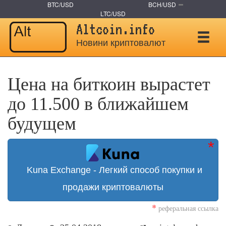
BTC/USD
BCH/USD
LTC/USD
Altcoin.info
Новини криптовалют
Цена на биткоин вырастет
до 11.500 в ближайшем
будущем
Kuna Exchange - Легкий способ покупки и
продажи криптовалюты
*
реферальная ссылка