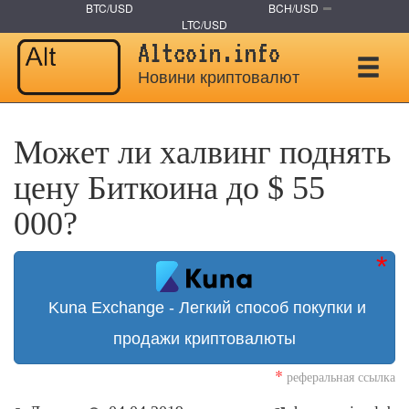
BTC/USD
BCH/USD
LTC/USD
Altcoin.info
Новини криптовалют
Может ли халвинг поднять
цену Биткоина до $ 55
000?
Kuna Exchange - Легкий способ покупки и
продажи криптовалюты
*
реферальная ссылка