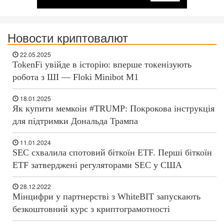
Новости криптовалют
22.05.2025
TokenFi увійде в історію: вперше токенізують
робота з ШІ — Floki Minibot M1
18.01.2025
Як купити мемкоін #TRUMP: Покрокова інструкція
для підтримки Дональда Трампа
11.01.2024
SEC схвалила спотовий біткоїн ETF. Перші біткоїн
ETF затверджені регуляторами SEC у США
28.12.2022
Мінцифри у партнерстві з WhiteBIT запускають
безкоштовний курс з криптограмотності