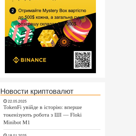
Новости криптовалют
22.05.2025
TokenFi увійде в історію: вперше
токенізують робота з ШІ — Floki
Minibot M1
18.01.2025