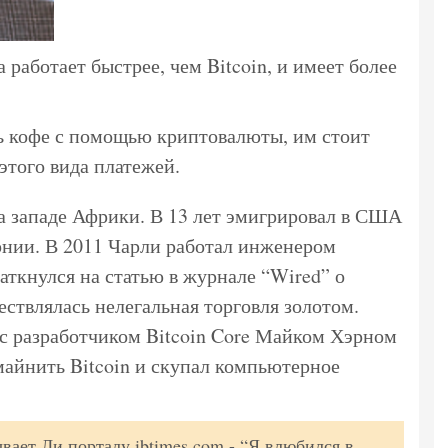
 работает быстрее, чем Bitcoin, и имеет более
ь кофе с помощью криптовалюты, им стоит
этого вида платежей.
на западе Африки. В 13 лет эмигрировал в США
рнии. В 2011 Чарли работал инженером
аткнулся на статью в журнале “Wired” о
ществлялась нелегальная торговля золотом.
 с разработчиком Bitcoin Core Майком Хэрном
 майнить Bitcoin и скупал компьютерное
зывает Ли порталу ibtimes.com - “Я влюбился в