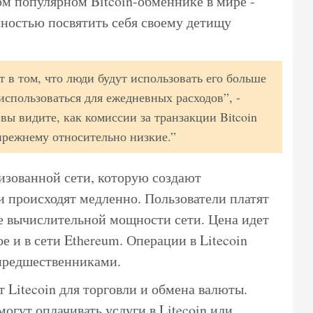
ом популярном Bitcoin-обменнике в мире -
лностью посвятить себя своему детищу
т в том, что люди будут использовать его больше
 использоваться для ежедневных расходов”, -
вы видите, как комиссии за транзакции Bitcoin
-прежнему относительно низкие.”
лизованной сети, которую создают
и происходят медленно. Пользователи платят
ие вычислительной мощности сети. Цена идет
 и в сети Ethereum. Операции в Litecoin
предшественниками.
Litecoin для торговли и обмена валюты.
огут оплачивать услуги в Litecoin или