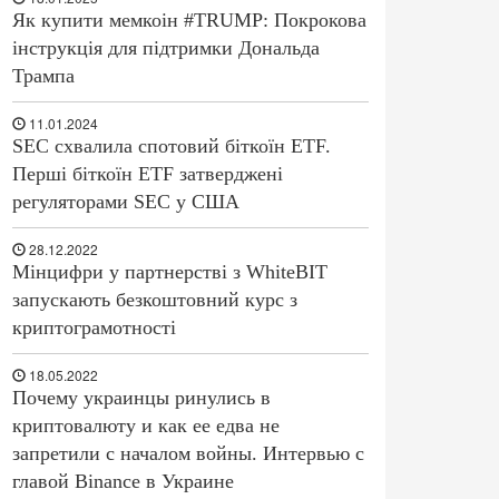
Як купити мемкоін #TRUMP: Покрокова
інструкція для підтримки Дональда
Трампа
11.01.2024
SEC схвалила спотовий біткоїн ETF.
Перші біткоїн ETF затверджені
регуляторами SEC у США
28.12.2022
Мінцифри у партнерстві з WhiteBIT
запускають безкоштовний курс з
криптограмотності
18.05.2022
Почему украинцы ринулись в
криптовалюту и как ее едва не
запретили с началом войны. Интервью с
главой Binance в Украине