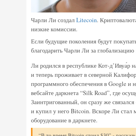
Чарли Ли создал
Litecoin
. Криптовалюта
низкие комиссии.
Если будущие поколения будут покупат
благодарить Чарли Ли за глобализацию 
Ли родился в республике Кот-д’Ивуа́р 
и теперь проживает в северной Калифо
программного обеспечения в Google и н
вебсайте даркнета “Silk Road”, где осу
Заинтригованный, он сразу же связался
и купил у него Bitcoin. Вскоре Ли стал
оборудование в даркнете.
“В то время Bitcoin стоил $30” - расска