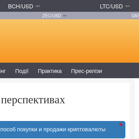
BCH/USD
LTC/USD
ZEC/USD
DA
інг
Події
Практика
Прес-релізи
и перспективах
способ покупки и продажи криптовалюты