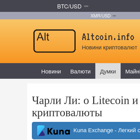
BTC/USD
XMR/USD
Altcoin.info
Новини криптовалют
Новини
Валюти
Думки
Майн
Чарли Ли: о Litecoin 
криптовалюты
Kuna Exchange - Легкий 