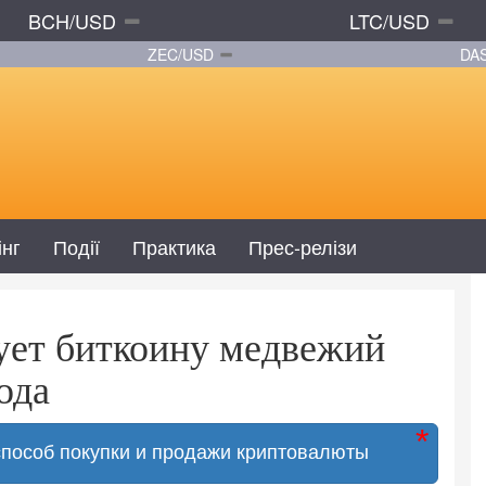
BCH/USD
LTC/USD
ZEC/USD
DA
інг
Події
Практика
Прес-релізи
ует биткоину медвежий
ода
способ покупки и продажи криптовалюты