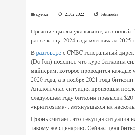
Думки
21.02.2022
bits.media
Прежние циклы указывают, что новый б
ранее конца 2024 года или начала 2025 г
В
разговоре
с CNBC генеральный дирек
(Du Jun) пояснил, что курс биткоина с
майнерам, которое проводится каждые ч
2020 года, а в ноябре 2021 года биткои
Аналогичная ситуация произошла после 
следующем году биткоин превысил $20 0
«криптозима», затянувшаяся на несколь
Цзюнь считает, что текущая ситуация 
такому же сценарию. Сейчас цена битк