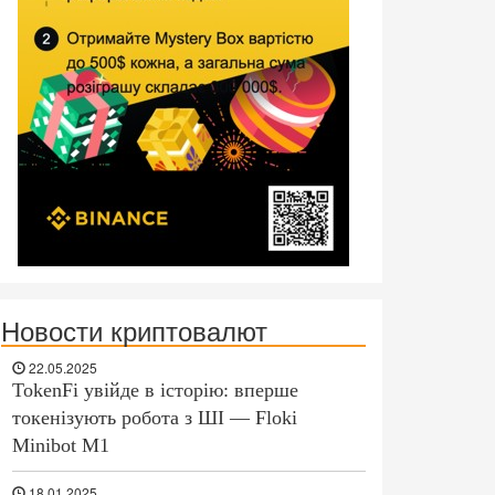
Новости криптовалют
22.05.2025
TokenFi увійде в історію: вперше
токенізують робота з ШІ — Floki
Minibot M1
18.01.2025