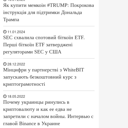
Як купити мемкоін #TRUMP: Покрокова
інструкція для підтримки Дональда
Трампа
11.01.2024
SEC схвалила спотовий біткоїн ETF.
Перші біткоїн ETF затверджені
регуляторами SEC у США
28.12.2022
Мінцифри у партнерстві з WhiteBIT
запускають безкоштовний курс з
криптограмотності
18.05.2022
Почему украинцы ринулись в
криптовалюту и как ее едва не
запретили с началом войны. Интервью с
главой Binance в Украине