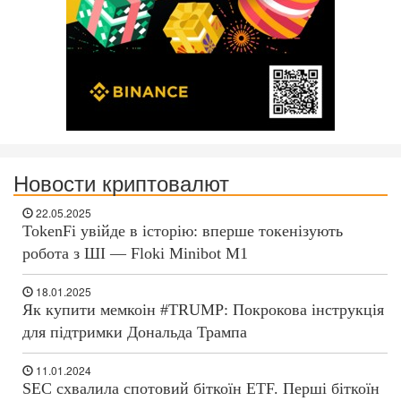
Новости криптовалют
22.05.2025
TokenFi увійде в історію: вперше токенізують
робота з ШІ — Floki Minibot M1
18.01.2025
Як купити мемкоін #TRUMP: Покрокова інструкція
для підтримки Дональда Трампа
11.01.2024
SEC схвалила спотовий біткоїн ETF. Перші біткоїн