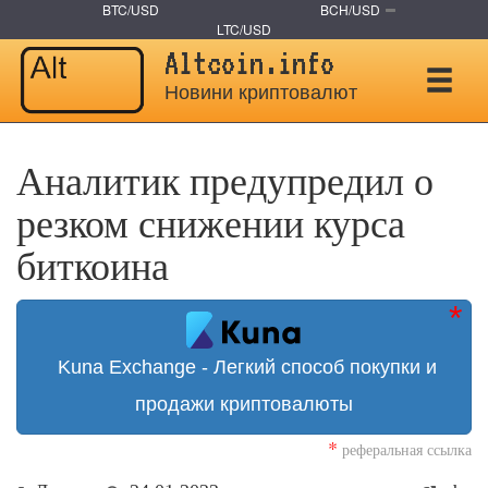
BTC/USD
BCH/USD
LTC/USD
Altcoin.info
Новини криптовалют
Аналитик предупредил о
резком снижении курса
биткоина
Kuna Exchange - Легкий способ покупки и
продажи криптовалюты
*
реферальная ссылка