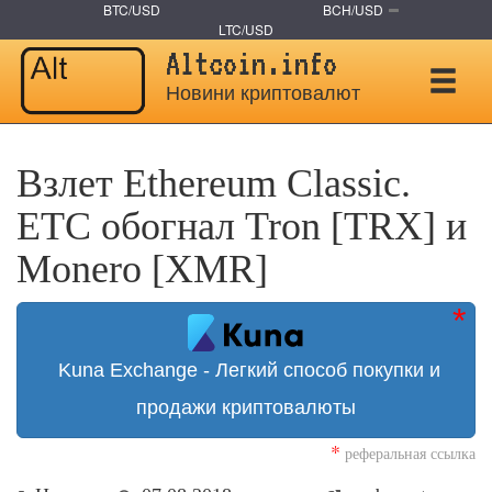
BTC/USD
BCH/USD
LTC/USD
Altcoin.info
Новини криптовалют
Взлет Ethereum Classic.
ETC обогнал Tron [TRX] и
Monero [XMR]
Kuna Exchange - Легкий способ покупки и
продажи криптовалюты
*
реферальная ссылка