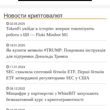
Новости криптовалют
22.05.2025
TokenFi увійде в історію: вперше токенізують
робота з ШІ — Floki Minibot M1
18.01.2025
Як купити мемкоін #TRUMP: Покрокова інструкція
для підтримки Дональда Трампа
11.01.2024
SEC схвалила спотовий біткоїн ETF. Перші біткоїн
ETF затверджені регуляторами SEC у США
28.12.2022
Мінцифри у партнерстві з WhiteBIT запускають
безкоштовний курс з криптограмотності
18.05.2022