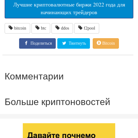
Лучшие криптовалютные биржи 2022 года для
начинающих трейдеров
bitcoin
btc
ddos
f2pool
Поделиться
Твитнуть
Bitcoin
Комментарии
Больше криптоновостей