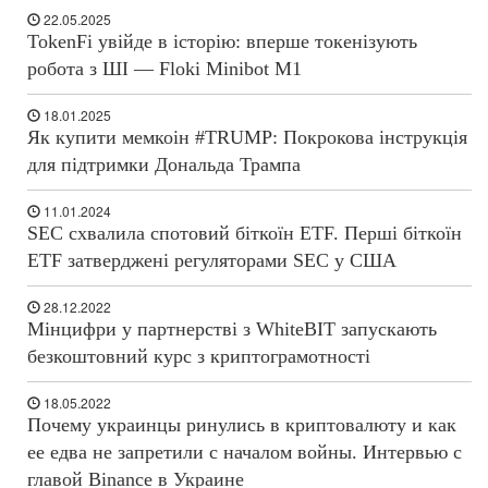
22.05.2025
TokenFi увійде в історію: вперше токенізують
робота з ШІ — Floki Minibot M1
18.01.2025
Як купити мемкоін #TRUMP: Покрокова інструкція
для підтримки Дональда Трампа
11.01.2024
SEC схвалила спотовий біткоїн ETF. Перші біткоїн
ETF затверджені регуляторами SEC у США
28.12.2022
Мінцифри у партнерстві з WhiteBIT запускають
безкоштовний курс з криптограмотності
18.05.2022
Почему украинцы ринулись в криптовалюту и как
ее едва не запретили с началом войны. Интервью с
главой Binance в Украине