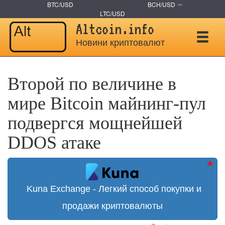
BTC/USD
BCH/USD
LTC/USD
Altcoin.info
Новини криптовалют
Второй по величине в
мире Bitcoin майнинг-пул
подвергся мощнейшей
DDOS атаке
Kuna Exchange - Легкий способ покупки и
продажи криптовалюты