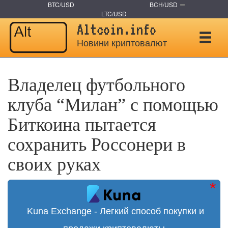
BTC/USD
BCH/USD
LTC/USD
Altcoin.info
Новини криптовалют
Владелец футбольного
клуба “Милан” с помощью
Биткоина пытается
сохранить Россонери в
своих руках
Kuna Exchange - Легкий способ покупки и