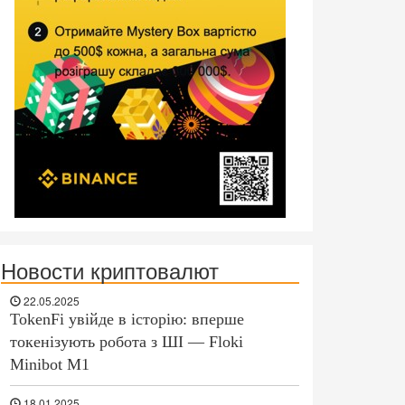
Новости криптовалют
22.05.2025
TokenFi увійде в історію: вперше
токенізують робота з ШІ — Floki
Minibot M1
18.01.2025