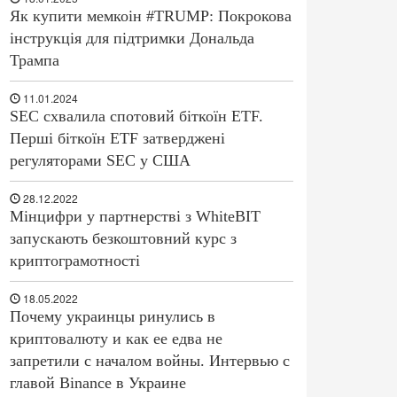
Як купити мемкоін #TRUMP: Покрокова
інструкція для підтримки Дональда
Трампа
11.01.2024
SEC схвалила спотовий біткоїн ETF.
Перші біткоїн ETF затверджені
регуляторами SEC у США
28.12.2022
Мінцифри у партнерстві з WhiteBIT
запускають безкоштовний курс з
криптограмотності
18.05.2022
Почему украинцы ринулись в
криптовалюту и как ее едва не
запретили с началом войны. Интервью с
главой Binance в Украине