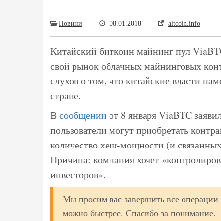
Новини
08.01.2018
altcoin.info
Китайский биткоин майнинг пул ViaBTC 
свой рынок облачных майнинговых конт
слухов о том, что китайские власти на
стране.
В
сообщении
от 8 января ViaBTC заявил
пользователи могут приобретать контр
количество хеш-мощности (и связанных 
Причина: компания хочет «контролиров
инвесторов».
Мы просим вас завершить все операции
можно быстрее. Спасибо за понимание.