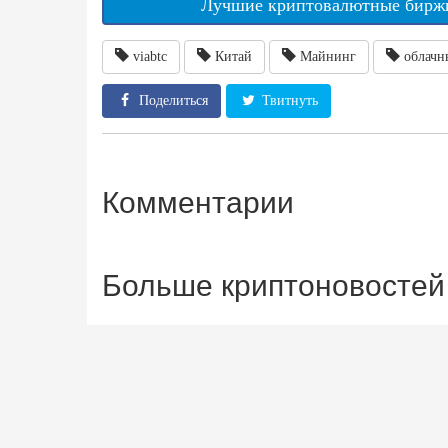
Лучшие криптовалютные биржи
viabtc
Китай
Майнинг
облачн
Поделиться
Твитнуть
Комментарии
Больше криптоновостей