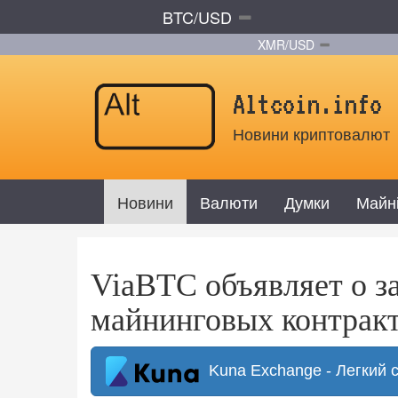
BTC/USD
XMR/USD
Altcoin.info
Новини криптовалют
Новини
Валюти
Думки
Майн
ViaBTC объявляет о з
майнинговых контрак
Kuna Exchange - Легкий 