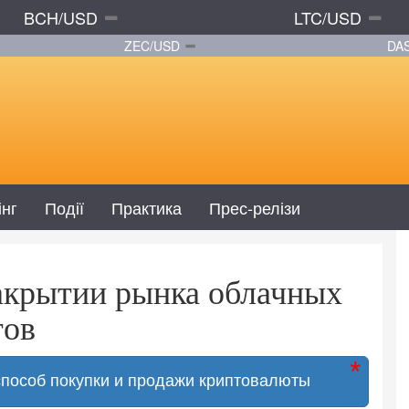
BCH/USD
LTC/USD
ZEC/USD
DA
інг
Події
Практика
Прес-релізи
акрытии рынка облачных
тов
способ покупки и продажи криптовалюты